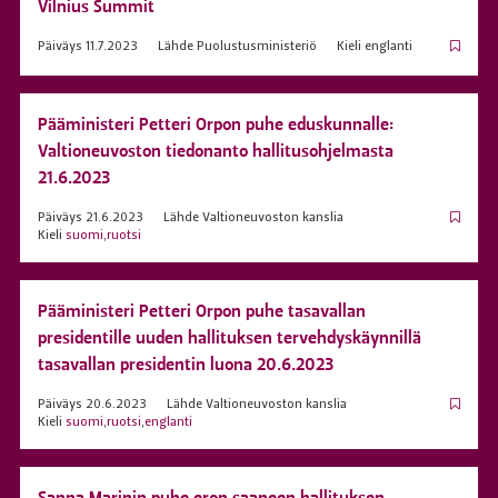
Vilnius Summit
Päiväys
11.7.2023
Lähde
Puolustusministeriö
Kieli
englanti
Pääministeri Petteri Orpon puhe eduskunnalle:
Valtioneuvoston tiedonanto hallitusohjelmasta
21.6.2023
Päiväys
21.6.2023
Lähde
Valtioneuvoston kanslia
Kieli
suomi
,
ruotsi
Pääministeri Petteri Orpon puhe tasavallan
presidentille uuden hallituksen tervehdyskäynnillä
tasavallan presidentin luona 20.6.2023
Päiväys
20.6.2023
Lähde
Valtioneuvoston kanslia
Kieli
suomi
,
ruotsi
,
englanti
Sanna Marinin puhe eron saaneen hallituksen