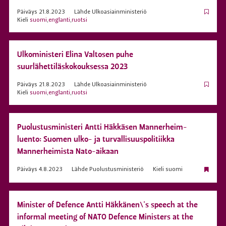
Päiväys
21.8.2023
Lähde
Ulkoasiainministeriö
Kieli
suomi
,
englanti
,
ruotsi
Ulkoministeri Elina Valtosen puhe
suurlähettiläskokouksessa 2023
Päiväys
21.8.2023
Lähde
Ulkoasiainministeriö
Kieli
suomi
,
englanti
,
ruotsi
Puolustusministeri Antti Häkkäsen Mannerheim-
luento: Suomen ulko- ja turvallisuuspolitiikka
Mannerheimista Nato-aikaan
Päiväys
4.8.2023
Lähde
Puolustusministeriö
Kieli
suomi
Minister of Defence Antti Häkkänen\'s speech at the
informal meeting of NATO Defence Ministers at the