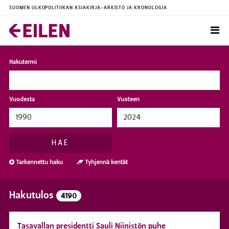
SUOMEN ULKOPOLITIIKAN ASIAKIRJA-ARKISTO JA KRONOLOGIA
Hakutermi
Vuodesta
Vuoteen
HAE
Tarkennettu haku
Tyhjennä kentät
Hakutulos
4190
Tasavallan presidentti Sauli Niinistön puhe