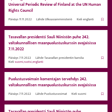
Universal Periodic Review of Finland at the UN Human
Rights Council
Päiväys
11.11.2022
Lähde
Ulkoasiainministeriö
Kieli
englanti
Tasavallan presidentti Sauli Niinistön puhe 242.
valtakunnallisen maanpuolustuskurssin avajaisissa
7.11.2022
Päiväys
7.11.2022
Lähde
Tasavallan presidentin kanslia
Kieli
suomi
,
ruotsi
,
englanti
Puolustusvoimain komentajan tervehdys 242.
valtakunnallisen maanpuolustuskurssin avajaisissa
Päiväys
7.11.2022
Lähde
Puolustusvoimat
Kieli
suomi
Tasavallan presidentti Sauli Niinistön puhe