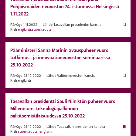
Pohjoismaiden neuvoston 74. istunnossa Helsingissä
1.11.2022
Päiväys
1.11.2022
Lähde
Tasavallan presidentin kanslia
Kieli
englanti
,
suomi
,
ruotsi
Pääministeri Sanna Marinin avauspuheenvuoro
tutkimus- ja innovaationeuvoston seminaarissa
25.10.2022
Päiväys
25.10.2022
Lähde
Valtioneuvoston kanslia
Kieli
englanti
Tasavallan presidentti Sauli Niinistön puheenvuoro
Millennium-teknologiapalkinnon
palkitsemistilaisuudessa 25.10.2022
Päiväys
25.10.2022
Lähde
Tasavallan presidentin kanslia
Kieli
suomi
,
ruotsi
,
englanti