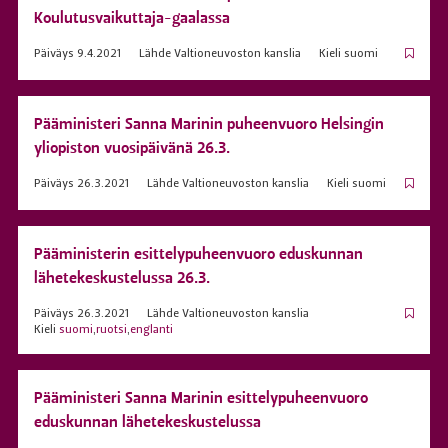
Koulutusvaikuttaja-gaalassa
Päiväys
9.4.2021
Lähde
Valtioneuvoston kanslia
Kieli
suomi
Pääministeri Sanna Marinin puheenvuoro Helsingin
yliopiston vuosipäivänä 26.3.
Päiväys
26.3.2021
Lähde
Valtioneuvoston kanslia
Kieli
suomi
Pääministerin esittelypuheenvuoro eduskunnan
lähetekeskustelussa 26.3.
Päiväys
26.3.2021
Lähde
Valtioneuvoston kanslia
Kieli
suomi
,
ruotsi
,
englanti
Pääministeri Sanna Marinin esittelypuheenvuoro
eduskunnan lähetekeskustelussa