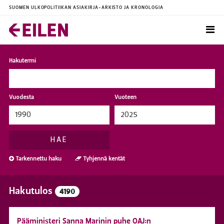
SUOMEN ULKOPOLITIIKAN ASIAKIRJA-ARKISTO JA KRONOLOGIA
Hakutermi
Vuodesta
Vuoteen
HAE
Tarkennettu haku
Tyhjennä kentät
Hakutulos
4190
Pääministeri Sanna Marinin puhe OAJ:n