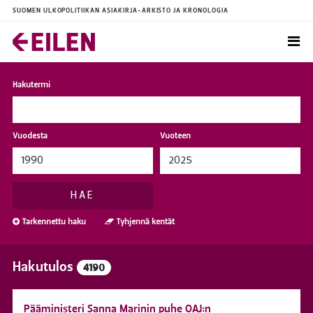
SUOMEN ULKOPOLITIIKAN ASIAKIRJA-ARKISTO JA KRONOLOGIA
Hakutermi
Vuodesta
Vuoteen
HAE
Tarkennettu haku
Tyhjennä kentät
Hakutulos
4190
Pääministeri Sanna Marinin puhe OAJ:n