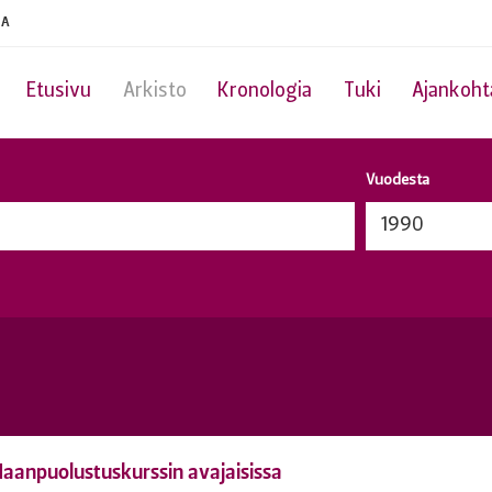
IA
Etusivu
Arkisto
Kronologia
Tuki
Ajankoht
Vuodesta
Maanpuolustuskurssin avajaisissa