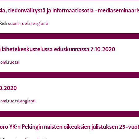
isia, tiedonvälitystä ja informaatiosotia -mediaseminaar
Kieli
suomi
,
ruotsi
,
englanti
n lähetekeskustelussa eduskunnassa 7.10.2020
uomi
,
ruotsi
10.2020
uomi
,
ruotsi
,
englanti
uoro YK:n Pekingin naisten oikeuksien julistuksen 25-vu