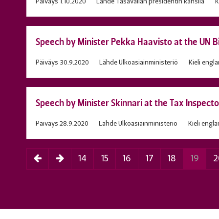
Päiväys
1.10.2020
Lähde
Tasavallan presidentin kanslia
K
Speech by Minister Pekka Haavisto at the UN B
Päiväys
30.9.2020
Lähde
Ulkoasiainministeriö
Kieli
engla
Speech by Minister Skinnari at the Tax Inspect
Päiväys
28.9.2020
Lähde
Ulkoasiainministeriö
Kieli
englan
14
15
16
17
18
19
2