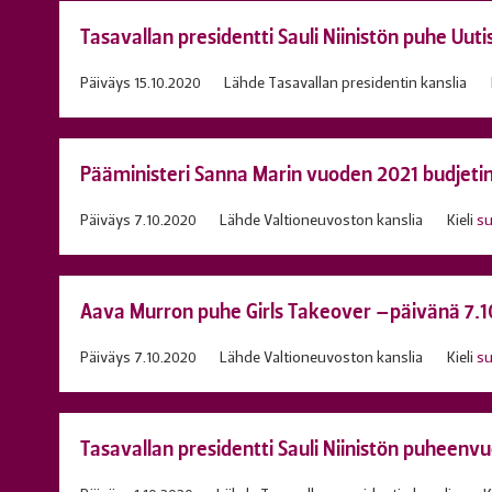
Tasavallan presidentti Sauli Niinistön puhe Uut
Päiväys
15.10.2020
Lähde
Tasavallan presidentin kanslia
Pääministeri Sanna Marin vuoden 2021 budjeti
Päiväys
7.10.2020
Lähde
Valtioneuvoston kanslia
Kieli
s
Aava Murron puhe Girls Takeover –päivänä 7.
Päiväys
7.10.2020
Lähde
Valtioneuvoston kanslia
Kieli
s
Tasavallan presidentti Sauli Niinistön puheenv