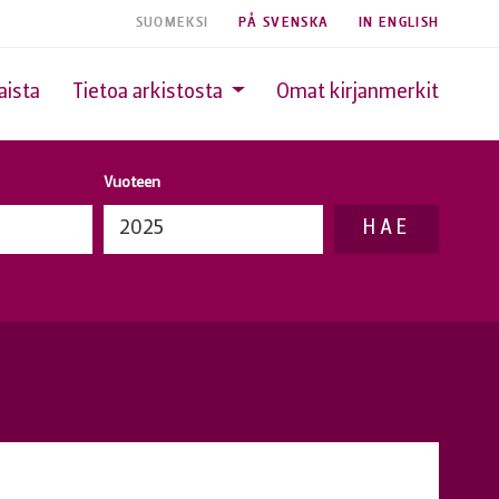
SUOMEKSI
PÅ SVENSKA
IN ENGLISH
aista
Tietoa arkistosta
Omat kirjanmerkit
Vuoteen
HAE