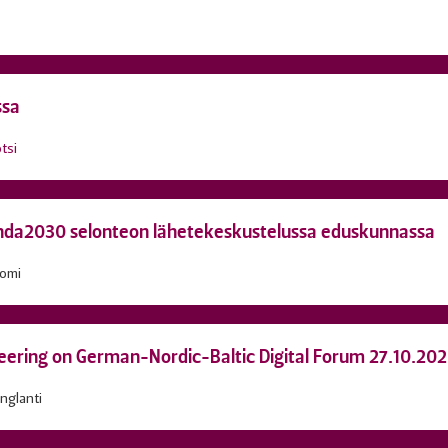
ssa
tsi
enda2030 selonteon lähetekeskustelussa eduskunnassa
omi
teering on German-Nordic-Baltic Digital Forum 27.10.20
nglanti