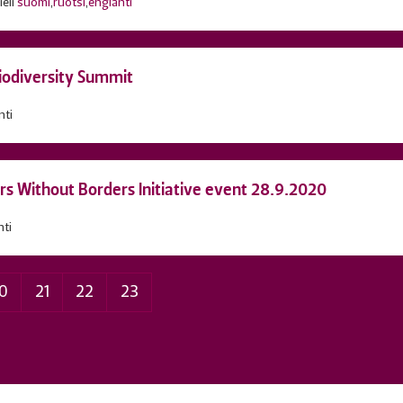
ieli
suomi
,
ruotsi
,
englanti
iodiversity Summit
nti
ors Without Borders Initiative event 28.9.2020
ti
0
21
22
23