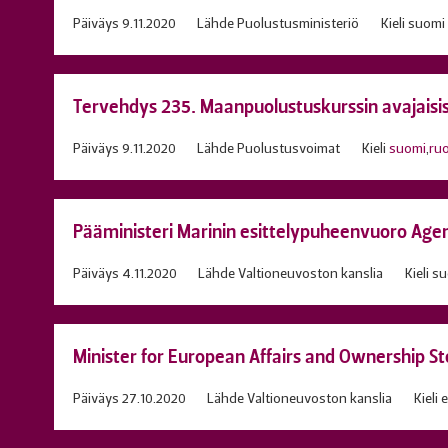
Päiväys
9.11.2020
Lähde
Puolustusministeriö
Kieli
suomi
Tervehdys 235. Maanpuolustuskurssin avajaisi
Päiväys
9.11.2020
Lähde
Puolustusvoimat
Kieli
suomi
,
ruo
Pääministeri Marinin esittelypuheenvuoro Ag
Päiväys
4.11.2020
Lähde
Valtioneuvoston kanslia
Kieli
su
Minister for European Affairs and Ownership S
Päiväys
27.10.2020
Lähde
Valtioneuvoston kanslia
Kieli
e