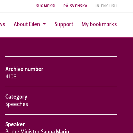
SUOMEKSI
PÅ SVENSKA
IN ENGLISH
ws
About Eilen
Support
My bookmarks
Archive number
4103
Category
Speeches
Speaker
Prime Minister Sanna Marin