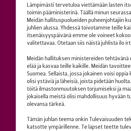
Lämpimästi tervetuloa viettämään lasten itse
toimin pääministerinä. Täällä minun seurassa
Meidän hallituspuolueiden puheenjohtajiin kuul
juhlien alussa. Yhdessä toivotamme teille ka
itsenäisyyspäivänä emme ole voineet kokoontu
valitettavaa. Otetaan siis näistä juhlista ilo irt
Meidän hallituksen ministereiden tehtävänä o
elää ja kasvaa teille kaikille. Meidän tavoi
Suomea. Sellaista, jossa jokainen voisi oppia
olisi ystäviä ja läheisiä, joista pidetään huol
töitä ilmastonmuutoksen torjumiseksi ja ma
jokaisella meistä olisi mahdollisuus hyvään t
olevansa tärkeä.
Tämän juhlan teema onkin Tulevaisuuden tekijä
katsotte ympärillenne. Te lapset teette tulev