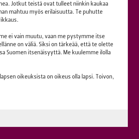
mea. Jotkut teistä ovat tulleet niinkin kaukaa
ahan mahtuu myös erilaisuutta. Te puhutte
rikkaus.
ämme ei vain muutu, vaan me pystymme itse
änne on väliä. Siksi on tärkeää, että te olette
ssa Suomen itsenäisyyttä. Me kuulemme ilolla
apsen oikeuksista on oikeus olla lapsi. Toivon,