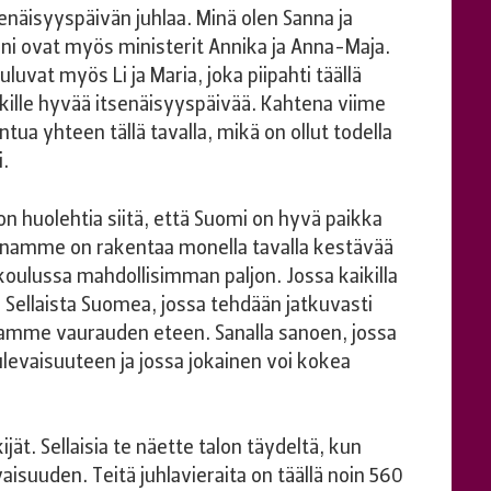
näisyyspäivän juhlaa. Minä olen Sanna ja
ni ovat myös ministerit Annika ja Anna-Maja.
uvat myös Li ja Maria, joka piipahti täällä
ikille hyvää itsenäisyyspäivää. Kahtena viime
a yhteen tällä tavalla, mikä on ollut todella
i.
n huolehtia siitä, että Suomi on hyvä paikka
tteenamme on rakentaa monella tavalla kestävää
 koulussa mahdollisimman paljon. Jossa kaikilla
ta. Sellaista Suomea, jossa tehdään jatkuvasti
amme vaurauden eteen. Sanalla sanoen, jossa
ulevaisuuteen ja jossa jokainen voi kokea
t. Sellaisia te näette talon täydeltä, kun
aisuuden. Teitä juhlavieraita on täällä noin 560