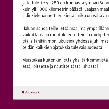
ja te tulette yli 280 eri kunnasta ympäri Suo
kuin yli 1 000 kilometrin päästä. Laajaan ma
äidinkielenänne 11 eri kieltä, mikä on valtava 
Haluan sanoa teille, että maailma ympärill
vaikuttamaan muutokseen. Teidän mielipiteell
täällä tänään monilukuisina yhdessä juhlima
teidän kaikkien ajatuksia tulevaisuudesta.
Muistakaa kuitenkin, että yksi tärkeimmistä l
että iloitsette ja nautitte tästä juhlasta!
Bookmark