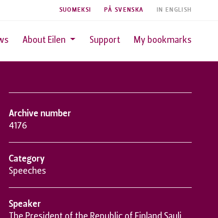
SUOMEKSI
PÅ SVENSKA
IN ENGLISH
ws
About Eilen
Support
My bookmarks
Archive number
4176
Category
Speeches
Speaker
The President of the Republic of Finland Sauli