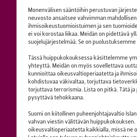
Monenvälisen sääntöihin perustuvan järjest
neuvosto ansaitsee vahvimman mahdollise
ihmisoikeustuomioistuimen ja sen tuomioid
ei voi korostaa liikaa. Meidän on pidettävä y
suojelujärjestelmää. Se on puolustuksemme
Tässä huippukokouksessa käsittelemme ympär
yhteyttä. Meidän on myös sovellettava uutta 
kunnioittaa oikeusvaltioperiaatetta ja ihmiso
kohdistuvaa väkivaltaa, torjuttava tietoverk
torjuttava terrorismia. Lista on pitkä. Tätä
pysyttävä tehokkaana.
Suomi on kiitollinen puheenjohtajavaltio Islan
vahvan viestin välittävän huippukokouksen.
oikeusvaltioperiaatetta kaikkialla, missä n