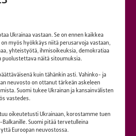
otaa Ukrainaa vastaan. Se on ennen kaikkea
 on myös hyökkäys niitä perusarvoja vastaan,
haa, yhteistyötä, ihmisoikeuksia, demokratiaa
n puolustettava näitä sitoumuksia.
äättäväisenä kuin tähänkin asti. Vahinko- ja
an neuvosto on ottanut tärkeän askeleen
mista. Suomi tukee Ukrainan ja kansainvälisten
yös vastedes.
tuu oikeutetusti Ukrainaan, korostamme tuen
-Balkanille. Suomi pitää tervetulleina
nyyttä Euroopan neuvostossa.