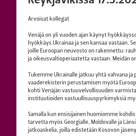
Arvoisat kollegat
Venäjä on yli vuoden ajan käynyt hyökkäyss
hyökkäys Ukrainaa ja sen kansaa vastaan. Se
joille Euroopan neuvosto on rakennettu: rau
ja oikeusvaltioperiaatetta vastaan. Meidän o
Tukemme Ukrainalle jatkuu yhtä vahvana ja p
vaaderekisterin perustamisen myötä Euroop
kohti Venäjän vastuuvelvollisuuden varmista
instituutioiden vastuullisuuspyrkimyksiä m
Samalla kun ensisijainen huomiomme kohdis
tarvetta myös Georgialle, Moldovalle ja Länsi
jatkoaskelia, joilla edistetään Kosovon jäse