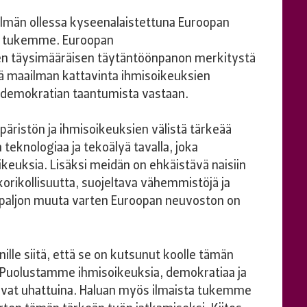
elmän ollessa kyseenalaistettuna Euroopan
n tukemme. Euroopan
en täysimääräisen täytäntöönpanon merkitystä
llä maailman kattavinta ihmisoikeuksien
 demokratian taantumista vastaan.
istön ja ihmisoikeuksien välistä tärkeää
teknologiaa ja tekoälyä tavalla, joka
ikeuksia. Lisäksi meidän on ehkäistävä naisiin
korikollisuutta, suojeltava vähemmistöjä ja
 ja paljon muuta varten Euroopan neuvoston on
nille siitä, että se on kutsunut koolle tämän
 Puolustamme ihmisoikeuksia, demokratiaa ja
e ovat uhattuina. Haluan myös ilmaista tukemme