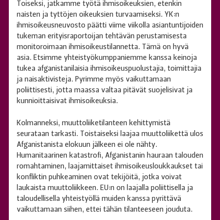
Toiseksi, jatkamme työtä ihmisoikeuksien, etenkin
naisten ja tyttöjen oikeuksien turvaamiseksi. YK:n
ihmisoikeusneuvosto päätti viime viikolla asiantuntijoiden
tukeman erityisraportoijan tehtävän perustamisesta
monitoroimaan ihmisoikeustilannetta. Tämä on hyvä
asia. Etsimme yhteistyökumppaniemme kanssa keinoja
tukea afganistanilaisia ihmisoikeuspuolustajia, toimittajia
ja naisaktivisteja. Pyrimme myös vaikuttamaan
poliittisesti, jotta maassa valtaa pitävät suojelisivat ja
kunnioittaisivat ihmisoikeuksia.
Kolmanneksi, muuttoliiketilanteen kehittymistä
seurataan tarkasti. Toistaiseksi laajaa muuttoliikettä ulos
Afganistanista elokuun jälkeen ei ole nähty.
Humanitaarinen katastrofi, Afganistanin hauraan talouden
romahtaminen, laajamittaiset ihmisoikeusloukkaukset tai
konfliktin puhkeaminen ovat tekijöitä, jotka voivat
laukaista muuttoliikkeen. EU:n on laajalla poliittisella ja
taloudellisella yhteistyöllä muiden kanssa pyrittävä
vaikuttamaan siihen, ettei tähän tilanteeseen jouduta.