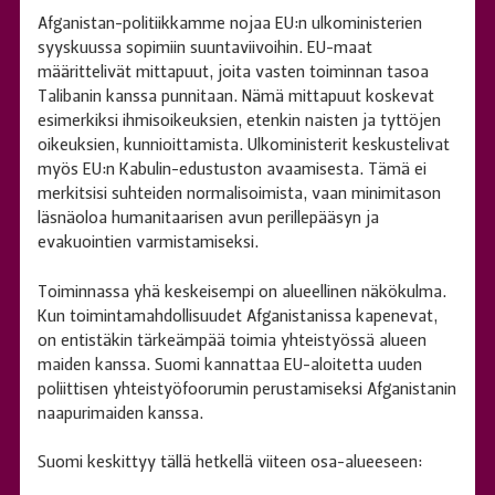
Afganistan-politiikkamme nojaa EU:n ulkoministerien
syyskuussa sopimiin suuntaviivoihin. EU-maat
määrittelivät mittapuut, joita vasten toiminnan tasoa
Talibanin kanssa punnitaan. Nämä mittapuut koskevat
esimerkiksi ihmisoikeuksien, etenkin naisten ja tyttöjen
oikeuksien, kunnioittamista. Ulkoministerit keskustelivat
myös EU:n Kabulin-edustuston avaamisesta. Tämä ei
merkitsisi suhteiden normalisoimista, vaan minimitason
läsnäoloa humanitaarisen avun perillepääsyn ja
evakuointien varmistamiseksi.
Toiminnassa yhä keskeisempi on alueellinen näkökulma.
Kun toimintamahdollisuudet Afganistanissa kapenevat,
on entistäkin tärkeämpää toimia yhteistyössä alueen
maiden kanssa. Suomi kannattaa EU-aloitetta uuden
poliittisen yhteistyöfoorumin perustamiseksi Afganistanin
naapurimaiden kanssa.
Suomi keskittyy tällä hetkellä viiteen osa-alueeseen: