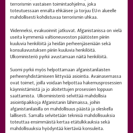
terrorismin vastaisen toimintaohjelma, joka
toteutuessaan ennalta ehkäisee ja torjuu EU:n alueelle
mahdollisesti kohdistuvaa terrorismin uhkaa.
Viidenneksi, evakuoinnit jatkuvat. Afganistanissa on vielä
useita kymmeniä valtioneuvoston päätösten piiriin
kuuluvia henkilöitä ja heidän perheenjäseniään sekä
konsuliavustuksen piiriin kuuluvia henkilöitä.
Ulkoministeriö pyrkii avustamaan näitä henkilöitä.
Suomi pyrkii myös helpottamaan afganistanilaisten
perheenyhdistämiseen liittyvää asiointia. Avainasemassa
ovat toimet, joilla voidaan helpottaa hakemusprosessien
käynnistämistä ja jo aloitettujen prosessien loppuun
saattamista. Ulkoministeriö selvittää mahdollisia
asiointipaikkoja Afganistanin lähimaissa, joihin
afganistanilaisilla on mahdollisuus päästä ja oleskella
laillisesti. Samalla selvitetään teknisiä mahdollisuuksia
toteuttaa ensimmäistä kertaa etätulkkauksia sekä
mahdollisuuksia hyödyntää kiertäviä konsuleita.