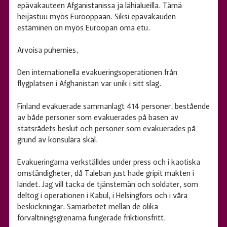
epävakauteen Afganistanissa ja lähialueilla. Tämä
heijastuu myös Eurooppaan. Siksi epävakauden
estäminen on myös Euroopan oma etu.
Arvoisa puhemies,
Den internationella evakueringsoperationen från
flygplatsen i Afghanistan var unik i sitt slag.
Finland evakuerade sammanlagt 414 personer, bestående
av både personer som evakuerades på basen av
statsrådets beslut och personer som evakuerades på
grund av konsulära skäl.
Evakueringarna verkställdes under press och i kaotiska
omständigheter, då Taleban just hade gripit makten i
landet. Jag vill tacka de tjänstemän och soldater, som
deltog i operationen i Kabul, i Helsingfors och i våra
beskickningar. Samarbetet mellan de olika
förvaltningsgrenarna fungerade friktionsfritt.