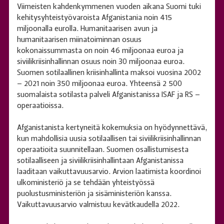
Viimeisten kahdenkymmenen vuoden aikana Suomi tuki
kehitysyhteistyövaroista Afganistania noin 415
miljoonalla eurolla. Humanitaarisen avun ja
humanitaarisen miinatoiminnan osuus
kokonaissummasta on noin 46 miljoonaa euroa ja
siviilikriisinhallinnan osuus noin 30 miljoonaa euroa.
Suomen sotilaallinen kriisinhallinta maksoi vuosina 2002
– 2021 noin 350 miljoonaa euroa. Yhteensä 2 500
suomalaista sotilasta palveli Afganistanissa ISAF ja RS –
operaatioissa.
Afganistanista kertyneitä kokemuksia on hyödynnettävä,
kun mahdollisia uusia sotilaallisen tai siviilikriisinhallinnan
operaatioita suunnitellaan. Suomen osallistumisesta
sotilaalliseen ja siviilikriisinhallintaan Afganistanissa
laaditaan vaikuttavuusarvio. Arvion laatimista koordinoi
ulkoministeriö ja se tehdään yhteistyössä
puolustusministeriön ja sisäministeriön kanssa.
Vaikuttavuusarvio valmistuu kevätkaudella 2022.