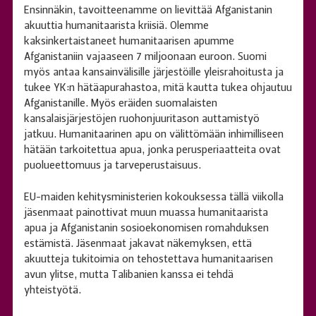
Ensinnäkin, tavoitteenamme on lievittää Afganistanin
akuuttia humanitaarista kriisiä. Olemme
kaksinkertaistaneet humanitaarisen apumme
Afganistaniin vajaaseen 7 miljoonaan euroon. Suomi
myös antaa kansainvälisille järjestöille yleisrahoitusta ja
tukee YK:n hätäapurahastoa, mitä kautta tukea ohjautuu
Afganistanille. Myös eräiden suomalaisten
kansalaisjärjestöjen ruohonjuuritason auttamistyö
jatkuu. Humanitaarinen apu on välittömään inhimilliseen
hätään tarkoitettua apua, jonka perusperiaatteita ovat
puolueettomuus ja tarveperustaisuus.
EU-maiden kehitysministerien kokouksessa tällä viikolla
jäsenmaat painottivat muun muassa humanitaarista
apua ja Afganistanin sosioekonomisen romahduksen
estämistä. Jäsenmaat jakavat näkemyksen, että
akuutteja tukitoimia on tehostettava humanitaarisen
avun ylitse, mutta Talibanien kanssa ei tehdä
yhteistyötä.