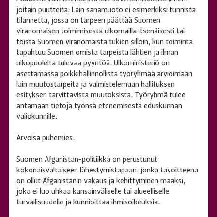
joitain puutteita. Lain sanamuoto ei esimerkiksi tunnista
tilannetta, jossa on tarpeen päättää Suomen
viranomaisen toimimisesta ulkomailla itsenäisesti tai
toista Suomen viranomaista tukien silloin, kun toiminta
tapahtuu Suomen omista tarpeista lähtien ja ilman
ulkopuolelta tulevaa pyyntöä. Ulkoministeriö on
asettamassa poikkihallinnollista työryhmää arvioimaan
lain muutostarpeita ja valmistelemaan hallituksen
esityksen tarvittavista muutoksista. Työryhmä tulee
antamaan tietoja työnsä etenemisestä eduskunnan
valiokunnille.
Arvoisa puhemies,
Suomen Afganistan-politiikka on perustunut
kokonaisvaltaiseen lähestymistapaan, jonka tavoitteena
on ollut Afganistanin vakaus ja kehittyminen maaksi,
joka ei luo uhkaa kansainväliselle tai alueelliselle
turvallisuudelle ja kunnioittaa ihmisoikeuksia.