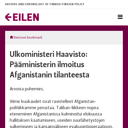
ARCHIVE AND CHRONOLOGY OF FINNISH FOREIGN POLICY
Remove bookmark
Ulkoministeri Haavisto:
Pääministerin ilmoitus
Afganistanin tilanteesta
Arvoisa puhemies,
Viime kuukaudet ovat ravistelleet Afganistan-
politiikkamme perustaa. Taliban-liikkeen nopea
eteneminen Afganistanissa kulminoitui elokuussa
hallituksen kaatumiseen, useiden suurlähetystöjen
sulkemiseen ja kansainväliseen evakuointioperaatioon.