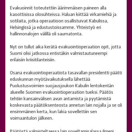
Evakuoinnit toteutettiin äärimmäisen paineen alla
kaoottisissa olosuhteissa. Haluan kiittää virkamiehiä ja
sotilaita, jotka operaatioon osallistuivat Kabulissa,
Helsingissä ja edustustoissamme. Yhteistyö eri
hallinnonalojen välillä oli saumatonta.
Nyt on tullut aika kerätä evakuointioperaation opit, jotta
Suomi olisi jatkossa entistäkin valmistautuneempi
erilaisiin kriisitilanteisiin.
Osana evakuointioperaatiota tasavallan presidentti päätti
eduskunnan myötävaikutuksella lähettää
Puolustusvoimien suojausjoukon Kabulin lentokentän
alueelle Suomen evakuointioperaation tueksi. Päätös
tehtiin kansainvälisen avun antamista ja pyytämistä
koskevasta päätöksenteosta annetun lain nojalla ja se oli
ensimmäinen kerta, kun lakia sovellettiin sen
voimaantulon jälkeen.
Päätöstä valmisteltaessa lain soveltamisalassa ilmeni