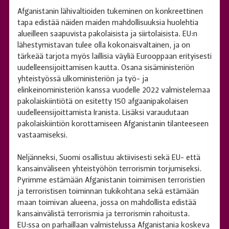
Afganistanin lähivaltioiden tukeminen on konkreettinen
tapa edistää näiden maiden mahdollisuuksia huolehtia
alueilleen saapuvista pakolaisista ja siirtolaisista. EU:n
lähestymistavan tulee olla kokonaisvaltainen, ja on
tärkeää tarjota myös laillisia väyliä Eurooppaan erityisesti
uudelleensijoittamisen kautta. Osana sisäministeriön
yhteistyössä ulkoministeriön ja työ- ja
elinkeinoministeriön kanssa vuodelle 2022 valmistelemaa
pakolaiskiintiötä on esitetty 150 afgaanipakolaisen
uudelleensijoittamista Iranista. Lisäksi varaudutaan
pakolaiskiintiön korottamiseen Afganistanin tilanteeseen
vastaamiseksi.
Neljänneksi, Suomi osallistuu aktiivisesti sekä EU- että
kansainväliseen yhteistyöhön terrorismin torjumiseksi.
Pyrimme estämään Afganistanin toimimisen terroristien
ja terroristisen toiminnan tukikohtana sekä estämään
maan toimivan alueena, jossa on mahdollista edistää
kansainvälistä terrorismia ja terrorismin rahoitusta.
EU:ssa on parhaillaan valmistelussa Afganistania koskeva