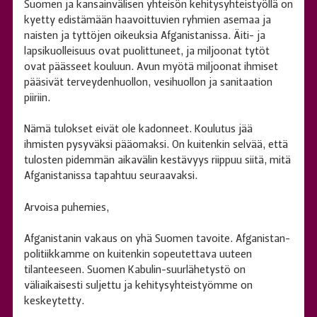
Suomen ja kansainvälisen yhteisön kehitysyhteistyöllä on
kyetty edistämään haavoittuvien ryhmien asemaa ja
naisten ja tyttöjen oikeuksia Afganistanissa. Äiti- ja
lapsikuolleisuus ovat puolittuneet, ja miljoonat tytöt
ovat päässeet kouluun. Avun myötä miljoonat ihmiset
pääsivät terveydenhuollon, vesihuollon ja sanitaation
piiriin.
Nämä tulokset eivät ole kadonneet. Koulutus jää
ihmisten pysyväksi pääomaksi. On kuitenkin selvää, että
tulosten pidemmän aikavälin kestävyys riippuu siitä, mitä
Afganistanissa tapahtuu seuraavaksi.
Arvoisa puhemies,
Afganistanin vakaus on yhä Suomen tavoite. Afganistan-
politiikkamme on kuitenkin sopeutettava uuteen
tilanteeseen. Suomen Kabulin-suurlähetystö on
väliaikaisesti suljettu ja kehitysyhteistyömme on
keskeytetty.