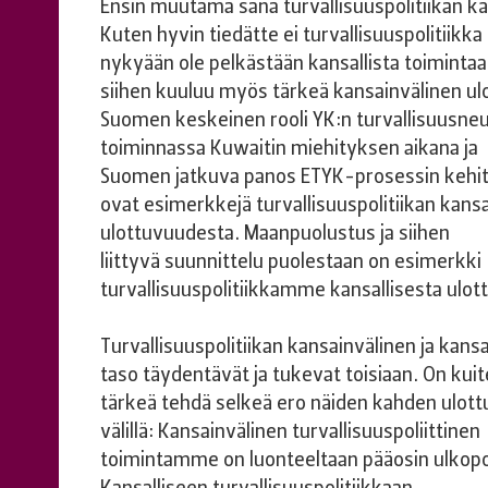
Ensin muutama sana turvallisuuspolitiikan kä
Kuten hyvin tiedätte ei turvallisuuspolitiikka
nykyään ole pelkästään kansallista toiminta
siihen kuuluu myös tärkeä kansainvälinen ul
Suomen keskeinen rooli YK:n turvallisuusne
toiminnassa Kuwaitin miehityksen aikana ja
Suomen jatkuva panos ETYK-prosessin kehi
ovat esimerkkejä turvallisuuspolitiikan kans
ulottuvuudesta. Maanpuolustus ja siihen
liittyvä suunnittelu puolestaan on esimerkki
turvallisuuspolitiikkamme kansallisesta ulo
Turvallisuuspolitiikan kansainvälinen ja kansa
taso täydentävät ja tukevat toisiaan. On kui
tärkeä tehdä selkeä ero näiden kahden ulot
välillä: Kansainvälinen turvallisuuspoliittinen
toimintamme on luonteeltaan pääosin ulkopoli