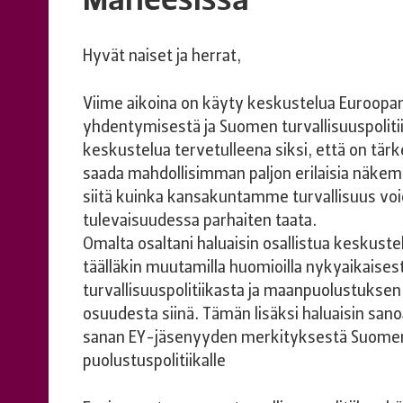
Hyvät naiset ja herrat,
Viime aikoina on käyty keskustelua Euroopa
yhdentymisestä ja Suomen turvallisuuspolitii
keskustelua tervetulleena siksi, että on tär
saada mahdollisimman paljon erilaisia näkem
siitä kuinka kansakuntamme turvallisuus vo
tulevaisuudessa parhaiten taata.
Omalta osaltani haluaisin osallistua keskust
täälläkin muutamilla huomioilla nykyaikaises
turvallisuuspolitiikasta ja maanpuolustuksen
osuudesta siinä. Tämän lisäksi haluaisin sa
sanan EY-jäsenyyden merkityksestä Suome
puolustuspolitiikalle