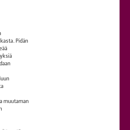
n
kasta. Pidän
keää
yksiä
idaan
eluun
ta
noa muutaman
n