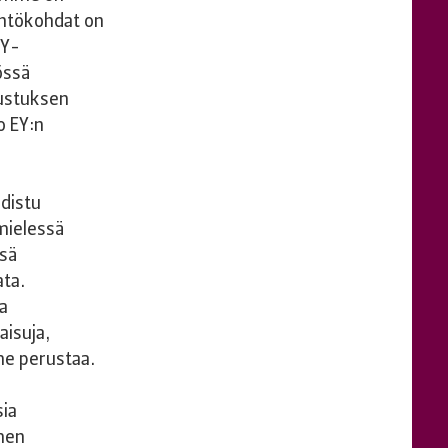
htökohdat on
EY-
össä
lustuksen
o EY:n
hdistu
 mielessä
ssä
ta.
a
aisuja,
e perustaa.
sia
men