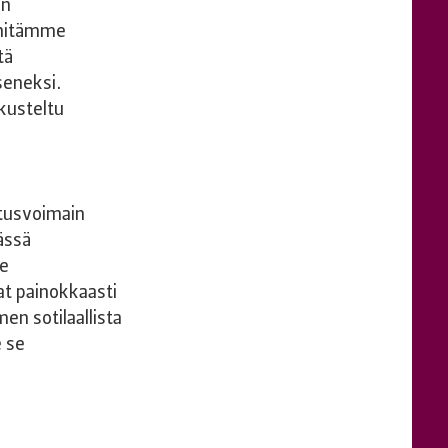
en
ehitämme
tä
seneksi.
skusteltu
-
tusvoimain
ässä
te
t painokkaasti
en sotilaallista
e se