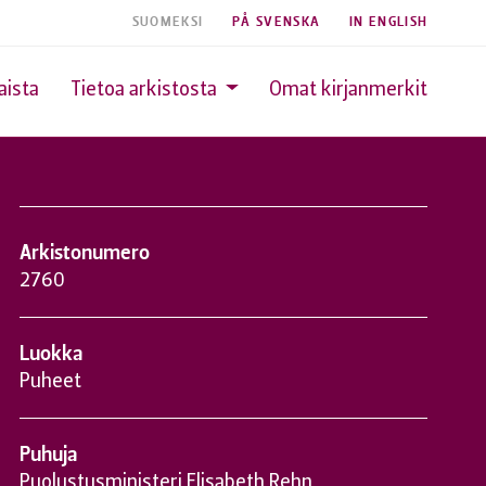
SUOMEKSI
PÅ SVENSKA
IN ENGLISH
aista
Tietoa arkistosta
Omat kirjanmerkit
Arkistonumero
2760
Luokka
Puheet
Puhuja
Puolustusministeri Elisabeth Rehn