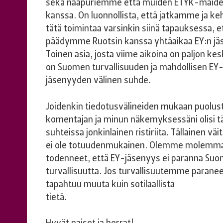
sekä naapuriemme että muiden ETYK-maid
kanssa. On luonnollista, että jatkamme ja k
tätä toimintaa varsinkin siinä tapauksessa, e
päädymme Ruotsin kanssa yhtäaikaa EY:n jä
Toinen asia, josta viime aikoina on paljon ke
on Suomen turvallisuuden ja mahdollisen EY
jäsenyyden välinen suhde.
Joidenkin tiedotusvälineiden mukaan puolus
komentajan ja minun näkemyksessäni olisi t
suhteissa jonkinlainen ristiriita. Tällainen väi
ei ole totuudenmukainen. Olemme molemma
todenneet, että EY-jäsenyys ei paranna Suom
turvallisuutta. Jos turvallisuutemme parane
tapahtuu muuta kuin sotilaallista
tietä.