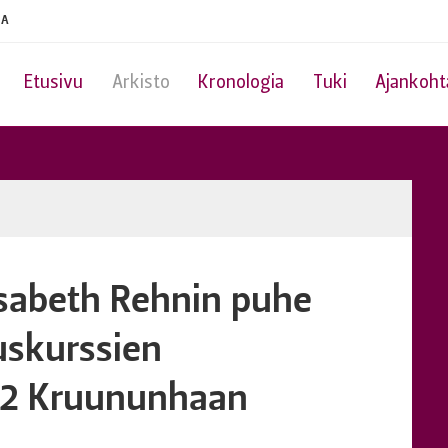
IA
Etusivu
Arkisto
Kronologia
Tuki
Ajankoht
isabeth Rehnin puhe
uskurssien
992 Kruununhaan