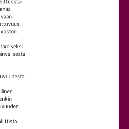
sitteestä:
 enää
a vaan
ottuvuus.
uvoston
ttämiseksi
ainvälisestä
ttuvuudesta.
llinen
tenkin
tuvuuden
ittista.