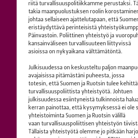
riitä turvallisuuspolitiikkamme perustaksi. 
takia maanpuolustuksen roolin korostaminen
johtaa sellaiseen ajattelutapaan, että Suomen
eristäydyttävä perinteisistä yhteistyökump
Päinvastoin. Poliittinen yhteistyö ja vuoropu
kansainväliseen turvallisuuteen liittyvissä
asioissa on nykyaikana välttämätöntä.
Julkisuudessa on keskusteltu paljon maanpu
avajaisissa pitämästäni puheesta, jossa
totesin, että Suomen ja Ruotsin tulee kehittä
turvallisuuspoliittista yhteistyötä. Johtuen
julkisuudessa esiintyneistä tulkinnoista halua
kerran painottaa, että kysymyksessä ei ole so
yhteistoiminta Suomen ja Ruotsin välillä
vaan turvallisuuspoliittisen yhteistyön tiivis
Tällaista yhteistyötä olemme jo pitkään harj