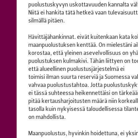
puolustuskyvyn uskottavuuden kannalta vä
Niitä ei hankita tätä hetkeä vaan tulevaisuut
silmällä pitäen.
Hävittäjähankinnat. eivät kuitenkaan kata k
maanpuolustuksen kenttää. On mielestäni aih
korostaa, että yleinen asevelvollisuus on y
puolustuksen kulmakivi. Tähän liittyen on to
että alueellinen puolustusjärjestelmä ei
toimisi ilman suurta reserviä ja Suomessa val
vahvaa puolustustahtoa. Jotta puolustusk
ei tässä suhteessa heikennettäisi on tärkeää
pitää kertausharjoitusten määrä niin korkeal
tasolla kuin nykyisessä taloudellisessa tilan
on mahdollista.
Maanpuolustus, hyvinkin hoidettuna, ei yksi