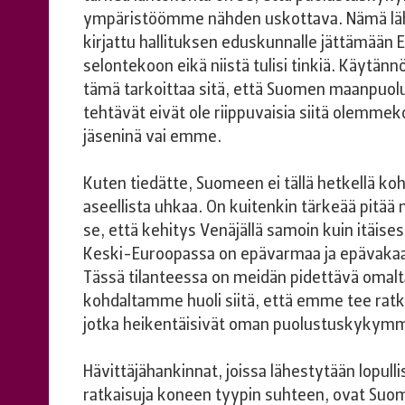
ympäristöömme nähden uskottava. Nämä lä
kirjattu hallituksen eduskunnalle jättämään 
selontekoon eikä niistä tulisi tinkiä. Käytänn
tämä tarkoittaa sitä, että Suomen maanpuo
tehtävät eivät ole riippuvaisia siitä olemmek
jäseninä vai emme.
Kuten tiedätte, Suomeen ei tällä hetkellä ko
aseellista uhkaa. On kuitenkin tärkeää pitää
se, että kehitys Venäjällä samoin kuin itäise
Keski-Euroopassa on epävarmaa ja epävakaa
Tässä tilanteessa on meidän pidettävä omalt
kohdaltamme huoli siitä, että emme tee ratk
jotka heikentäisivät oman puolustuskykymm
Hävittäjähankinnat, joissa lähestytään lopulli
ratkaisuja koneen tyypin suhteen, ovat Suo