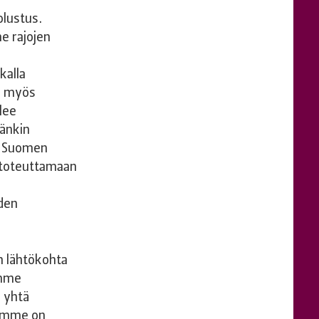
olustus.
e rajojen
kalla
an myös
lee
hänkin
ä Suomen
n toteuttamaan
den
 lähtökohta
ämme
 yhtä
kymme on