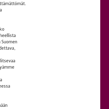
lttämättömät.
ta
oko
eellista
hä Suomen
dettava,
litsevaa
ykyämme
la
teessa
nään