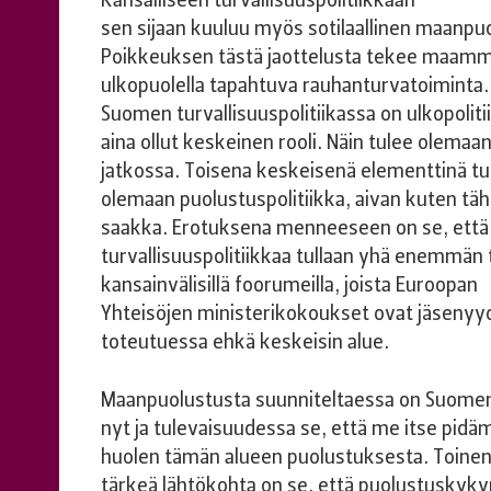
Kansalliseen turvallisuuspolitiikkaan
sen sijaan kuuluu myös sotilaallinen maanpu
Poikkeuksen tästä jaottelusta tekee maamm
ulkopuolella tapahtuva rauhanturvatoiminta.
Suomen turvallisuuspolitiikassa on ulkopolitii
aina ollut keskeinen rooli. Näin tulee olema
jatkossa. Toisena keskeisenä elementtinä tu
olemaan puolustuspolitiikka, aivan kuten tä
saakka. Erotuksena menneeseen on se, ett
turvallisuuspolitiikkaa tullaan yhä enemmä
kansainvälisillä foorumeilla, joista Euroopan
Yhteisöjen ministerikokoukset ovat jäsenyy
toteutuessa ehkä keskeisin alue.
Maanpuolustusta suunniteltaessa on Suomen
nyt ja tulevaisuudessa se, että me itse pid
huolen tämän alueen puolustuksesta. Toinen
tärkeä lähtökohta on se, että puolustusky