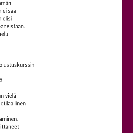
Tämän
 ei saa
 olisi
paneistaan.
helu
olustuskurssin
ä
n vielä
tilaallinen
täminen.
oittaneet