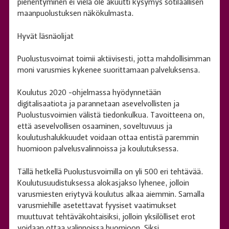
pienentyminen ei vielä ole akuutti kysymys sotilaallisen
maanpuolustuksen näkökulmasta.
Hyvät läsnäolijat
Puolustusvoimat toimii aktiivisesti, jotta mahdollisimman
moni varusmies kykenee suorittamaan palveluksensa.
Koulutus 2020 -ohjelmassa hyödynnetään
digitalisaatiota ja parannetaan asevelvollisten ja
Puolustusvoimien välistä tiedonkulkua. Tavoitteena on,
että asevelvollisen osaaminen, soveltuvuus ja
koulutushalukkuudet voidaan ottaa entistä paremmin
huomioon palvelusvalinnoissa ja koulutuksessa.
Tällä hetkellä Puolustusvoimilla on yli 500 eri tehtävää.
Koulutusuudistuksessa alokasjakso lyhenee, jolloin
varusmiesten eriytyvä koulutus alkaa aiemmin. Samalla
varusmiehille asetettavat fyysiset vaatimukset
muuttuvat tehtäväkohtaisiksi, jolloin yksilölliset erot
voidaan ottaa valinnoissa huomioon. Siksi