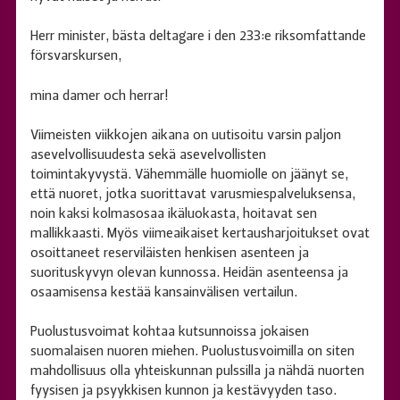
Herr minister, bästa deltagare i den 233:e riksomfattande
försvarskursen,
mina damer och herrar!
Viimeisten viikkojen aikana on uutisoitu varsin paljon
asevelvollisuudesta sekä asevelvollisten
toimintakyvystä. Vähemmälle huomiolle on jäänyt se,
että nuoret, jotka suorittavat varusmiespalveluksensa,
noin kaksi kolmasosaa ikäluokasta, hoitavat sen
mallikkaasti. Myös viimeaikaiset kertausharjoitukset ovat
osoittaneet reserviläisten henkisen asenteen ja
suorituskyvyn olevan kunnossa. Heidän asenteensa ja
osaamisensa kestää kansainvälisen vertailun.
Puolustusvoimat kohtaa kutsunnoissa jokaisen
suomalaisen nuoren miehen. Puolustusvoimilla on siten
mahdollisuus olla yhteiskunnan pulssilla ja nähdä nuorten
fyysisen ja psyykkisen kunnon ja kestävyyden taso.