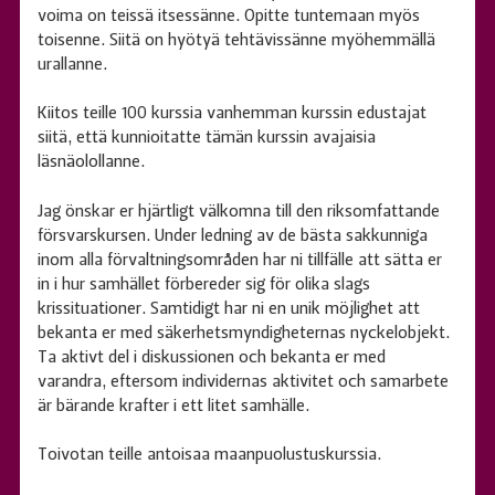
voima on teissä itsessänne. Opitte tuntemaan myös
toisenne. Siitä on hyötyä tehtävissänne myöhemmällä
urallanne.
Kiitos teille 100 kurssia vanhemman kurssin edustajat
siitä, että kunnioitatte tämän kurssin avajaisia
läsnäolollanne.
Jag önskar er hjärtligt välkomna till den riksomfattande
försvarskursen. Under ledning av de bästa sakkunniga
inom alla förvaltningsområden har ni tillfälle att sätta er
in i hur samhället förbereder sig för olika slags
krissituationer. Samtidigt har ni en unik möjlighet att
bekanta er med säkerhetsmyndigheternas nyckelobjekt.
Ta aktivt del i diskussionen och bekanta er med
varandra, eftersom individernas aktivitet och samarbete
är bärande krafter i ett litet samhälle.
Toivotan teille antoisaa maanpuolustuskurssia.