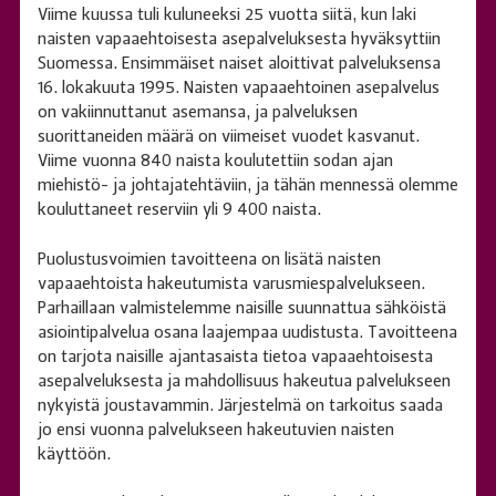
Viime kuussa tuli kuluneeksi 25 vuotta siitä, kun laki
naisten vapaaehtoisesta asepalveluksesta hyväksyttiin
Suomessa. Ensimmäiset naiset aloittivat palveluksensa
16. lokakuuta 1995. Naisten vapaaehtoinen asepalvelus
on vakiinnuttanut asemansa, ja palveluksen
suorittaneiden määrä on viimeiset vuodet kasvanut.
Viime vuonna 840 naista koulutettiin sodan ajan
miehistö- ja johtajatehtäviin, ja tähän mennessä olemme
kouluttaneet reserviin yli 9 400 naista.
Puolustusvoimien tavoitteena on lisätä naisten
vapaaehtoista hakeutumista varusmiespalvelukseen.
Parhaillaan valmistelemme naisille suunnattua sähköistä
asiointipalvelua osana laajempaa uudistusta. Tavoitteena
on tarjota naisille ajantasaista tietoa vapaaehtoisesta
asepalveluksesta ja mahdollisuus hakeutua palvelukseen
nykyistä joustavammin. Järjestelmä on tarkoitus saada
jo ensi vuonna palvelukseen hakeutuvien naisten
käyttöön.