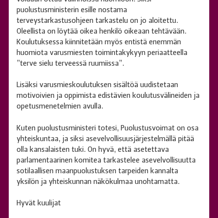
puolustusministerin esille nostama
terveystarkastusohjeen tarkastelu on jo aloitettu.
Oleellista on löytää oikea henkilö oikeaan tehtävään.
Koulutuksessa kiinnitetään myös entistä enemmän
huomiota varusmiesten toimintakykyyn periaatteella
”terve sielu terveessä ruumiissa”.
Lisäksi varusmieskoulutuksen sisältöä uudistetaan
motivoivien ja oppimista edistävien koulutusvälineiden ja
opetusmenetelmien avulla.
Kuten puolustusministeri totesi, Puolustusvoimat on osa
yhteiskuntaa, ja siksi asevelvollisuusjärjestelmällä pitää
olla kansalaisten tuki. On hyvä, että asetettava
parlamentaarinen komitea tarkastelee asevelvollisuutta
sotilaallisen maanpuolustuksen tarpeiden kannalta
yksilön ja yhteiskunnan näkökulmaa unohtamatta.
Hyvät kuulijat