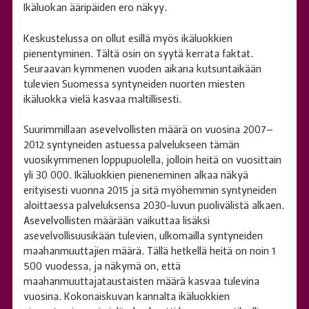
Ikäluokan ääripäiden ero näkyy.
Keskustelussa on ollut esillä myös ikäluokkien
pienentyminen. Tältä osin on syytä kerrata faktat.
Seuraavan kymmenen vuoden aikana kutsuntaikään
tulevien Suomessa syntyneiden nuorten miesten
ikäluokka vielä kasvaa maltillisesti.
Suurimmillaan asevelvollisten määrä on vuosina 2007–
2012 syntyneiden astuessa palvelukseen tämän
vuosikymmenen loppupuolella, jolloin heitä on vuosittain
yli 30 000. Ikäluokkien pieneneminen alkaa näkyä
erityisesti vuonna 2015 ja sitä myöhemmin syntyneiden
aloittaessa palveluksensa 2030-luvun puolivälistä alkaen.
Asevelvollisten määrään vaikuttaa lisäksi
asevelvollisuusikään tulevien, ulkomailla syntyneiden
maahanmuuttajien määrä. Tällä hetkellä heitä on noin 1
500 vuodessa, ja näkymä on, että
maahanmuuttajataustaisten määrä kasvaa tulevina
vuosina. Kokonaiskuvan kannalta ikäluokkien