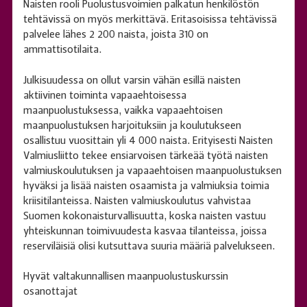
Naisten rooli Puolustusvoimien palkatun henkilöstön
tehtävissä on myös merkittävä. Eritasoisissa tehtävissä
palvelee lähes 2 200 naista, joista 310 on
ammattisotilaita.
Julkisuudessa on ollut varsin vähän esillä naisten
aktiivinen toiminta vapaaehtoisessa
maanpuolustuksessa, vaikka vapaaehtoisen
maanpuolustuksen harjoituksiin ja koulutukseen
osallistuu vuosittain yli 4 000 naista. Erityisesti Naisten
Valmiusliitto tekee ensiarvoisen tärkeää työtä naisten
valmiuskoulutuksen ja vapaaehtoisen maanpuolustuksen
hyväksi ja lisää naisten osaamista ja valmiuksia toimia
kriisitilanteissa. Naisten valmiuskoulutus vahvistaa
Suomen kokonaisturvallisuutta, koska naisten vastuu
yhteiskunnan toimivuudesta kasvaa tilanteissa, joissa
reserviläisiä olisi kutsuttava suuria määriä palvelukseen.
Hyvät valtakunnallisen maanpuolustuskurssin
osanottajat