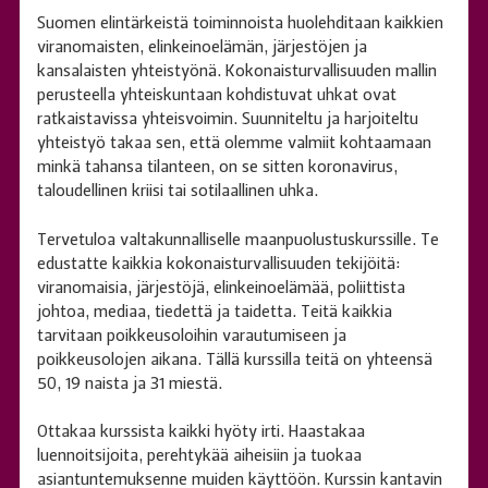
Suomen elintärkeistä toiminnoista huolehditaan kaikkien
viranomaisten, elinkeinoelämän, järjestöjen ja
kansalaisten yhteistyönä. Kokonaisturvallisuuden mallin
perusteella yhteiskuntaan kohdistuvat uhkat ovat
ratkaistavissa yhteisvoimin. Suunniteltu ja harjoiteltu
yhteistyö takaa sen, että olemme valmiit kohtaamaan
minkä tahansa tilanteen, on se sitten koronavirus,
taloudellinen kriisi tai sotilaallinen uhka.
Tervetuloa valtakunnalliselle maanpuolustuskurssille. Te
edustatte kaikkia kokonaisturvallisuuden tekijöitä:
viranomaisia, järjestöjä, elinkeinoelämää, poliittista
johtoa, mediaa, tiedettä ja taidetta. Teitä kaikkia
tarvitaan poikkeusoloihin varautumiseen ja
poikkeusolojen aikana. Tällä kurssilla teitä on yhteensä
50, 19 naista ja 31 miestä.
Ottakaa kurssista kaikki hyöty irti. Haastakaa
luennoitsijoita, perehtykää aiheisiin ja tuokaa
asiantuntemuksenne muiden käyttöön. Kurssin kantavin