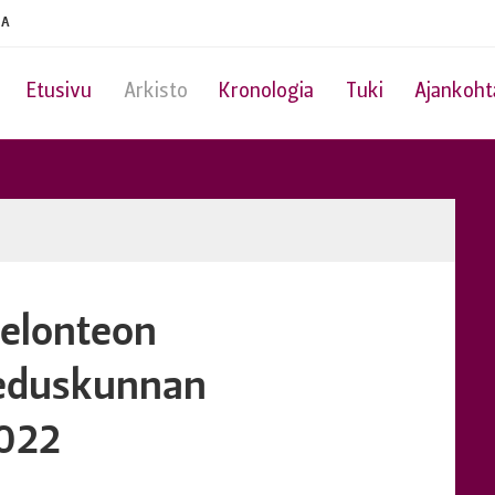
IA
Etusivu
Arkisto
Kronologia
Tuki
Ajankoht
selonteon
 eduskunnan
2022