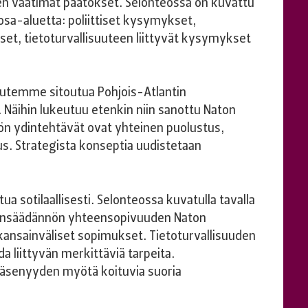
en vaatimat päätökset. Selonteossa on kuvattu
i osa-aluetta: poliittiset kysymykset,
et, tietoturvallisuuteen liittyvät kysymykset
utemme sitoutua Pohjois-Atlantin
. Näihin lukeutuu etenkin niin sanottu Naton
tön ydintehtävät ovat yhteinen puolustus,
uus. Strategista konseptia uudistetaan
utua sotilaallisesti. Selonteossa kuvatulla tavalla
lainsäädännön yhteensopivuuden Naton
 kansainväliset sopimukset. Tietoturvallisuuden
a liittyvän merkittäviä tarpeita.
jäsenyyden myötä koituvia suoria