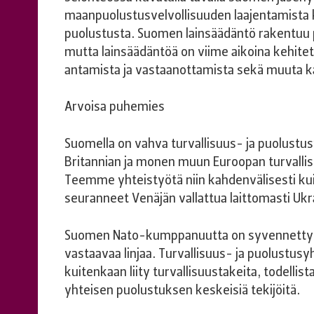
maanpuolustusvelvollisuuden laajentamista 
puolustusta. Suomen lainsäädäntö rakentuu p
mutta lainsäädäntöä on viime aikoina kehitet
antamista ja vastaanottamista sekä muuta ka
Arvoisa puhemies
Suomella on vahva turvallisuus- ja puolustus
Britannian ja monen muun Euroopan turvall
Teemme yhteistyötä niin kahdenvälisesti kui
seuranneet Venäjän vallattua laittomasti Ukr
Suomen Nato-kumppanuutta on syvennetty hy
vastaavaa linjaa. Turvallisuus- ja puolustu
kuitenkaan liity turvallisuustakeita, todelli
yhteisen puolustuksen keskeisiä tekijöitä.