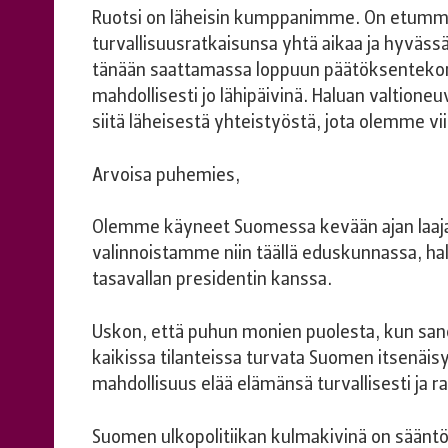
Ruotsi on läheisin kumppanimme. On etumme,
turvallisuusratkaisunsa yhtä aikaa ja hyvä
tänään saattamassa loppuun päätöksentekon
mahdollisesti jo lähipäivinä. Haluan valtioneu
siitä läheisestä yhteistyöstä, jota olemme v
Arvoisa puhemies,
Olemme käyneet Suomessa kevään ajan laaja-a
valinnoistamme niin täällä eduskunnassa, ha
tasavallan presidentin kanssa.
Uskon, että puhun monien puolesta, kun san
kaikissa tilanteissa turvata Suomen itsenä
mahdollisuus elää elämänsä turvallisesti ja r
Suomen ulkopolitiikan kulmakivinä on säänt