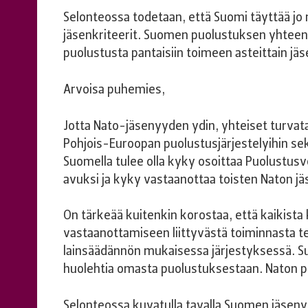
Selonteossa todetaan, että Suomi täyttää jo ny
jäsenkriteerit. Suomen puolustuksen yhteen
puolustusta pantaisiin toimeen asteittain j
Arvoisa puhemies,
Jotta Nato-jäsenyyden ydin, yhteiset turvat
Pohjois-Euroopan puolustusjärjestelyihin se
Suomella tulee olla kyky osoittaa Puolustusv
avuksi ja kyky vastaanottaa toisten Naton j
On tärkeää kuitenkin korostaa, että kaikista
vastaanottamiseen liittyvästä toiminnasta 
lainsäädännön mukaisessa järjestyksessä. S
huolehtia omasta puolustuksestaan. Naton 
Selonteossa kuvatulla tavalla Suomen jäseny