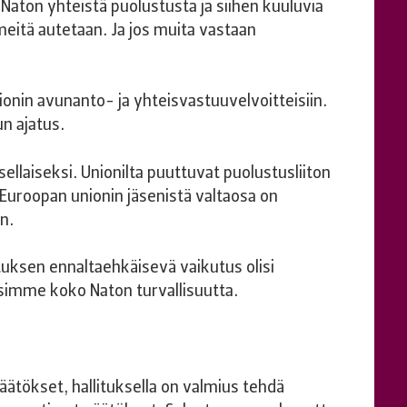
aton yhteistä puolustusta ja siihen kuuluvia
eitä autetaan. Ja jos muita vastaan
onin avunanto- ja yhteisvastuuvelvoitteisiin.
n ajatus.
sellaiseksi. Unionilta puuttuvat puolustusliiton
Euroopan unionin jäsenistä valtaosa on
en.
uksen ennaltaehkäisevä vaikutus olisi
simme koko Naton turvallisuutta.
ätökset, hallituksella on valmius tehdä