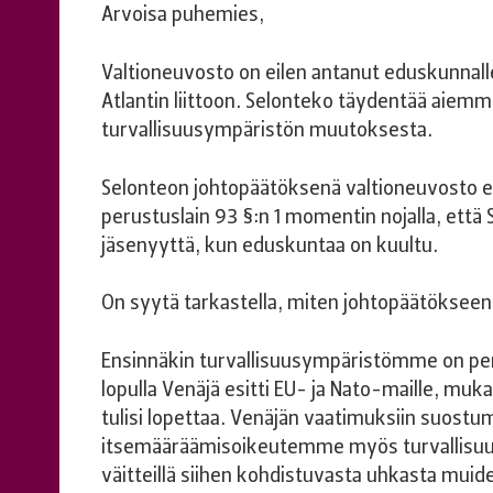
Arvoisa puhemies,
Valtioneuvosto on eilen antanut eduskunnall
Atlantin liittoon. Selonteko täydentää aiem
turvallisuusympäristön muutoksesta.
Selonteon johtopäätöksenä valtioneuvosto esi
perustuslain 93 §:n 1 momentin nojalla, että 
jäsenyyttä, kun eduskuntaa on kuultu.
On syytä tarkastella, miten johtopäätökseen
Ensinnäkin turvallisuusympäristömme on per
lopulla Venäjä esitti EU- ja Nato-maille, mu
tulisi lopettaa. Venäjän vaatimuksiin suostum
itsemääräämisoikeutemme myös turvallisuu
väitteillä siihen kohdistuvasta uhkasta muide