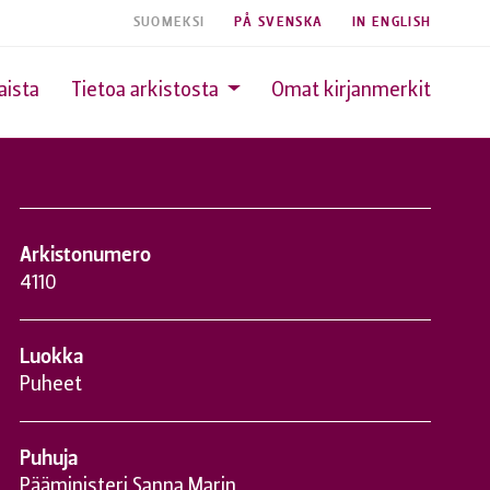
SUOMEKSI
PÅ SVENSKA
IN ENGLISH
aista
Tietoa arkistosta
Omat kirjanmerkit
Arkistonumero
4110
Luokka
Puheet
Puhuja
Pääministeri Sanna Marin