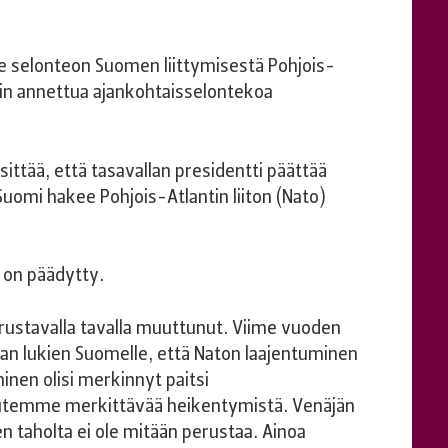
e selonteon Suomen liittymisestä Pohjois-
min annettua ajankohtaisselontekoa
ttää, että tasavallan presidentti päättää
Suomi hakee Pohjois-Atlantin liiton (Nato)
 on päädytty.
ustavalla tavalla muuttunut. Viime vuoden
kaan lukien Suomelle, että Naton laajentuminen
inen olisi merkinnyt paitsi
temme merkittävää heikentymistä. Venäjän
n taholta ei ole mitään perustaa. Ainoa