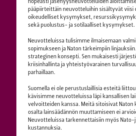
nopeasti jäsenyysneuvotteluiden aloittamis
pääpiirteittäin neuvotteluihin sisältyvät viis
oikeudelliset kysymykset, resurssikysymyks
sekä puolustus- ja sotilaalliset kysymykset.
Neuvotteluissa tulisimme ilmaisemaan valmi
sopimukseen ja Naton tärkeimpiin linjauksiin
strateginen konsepti. Sen mukaisesti järjes
kriisinhallinta ja yhteistyövarainen turvallis
parhaillaan.
Suomella ei ole perustuslaillisia esteitä liitto
kävisimme neuvotteluissa läpi kansallisen 
velvoitteiden kanssa. Meitä sitoisivat Naton
osalta lainsäädännön muuttamiseen ei arvioid
Neuvotteluissa tarkennettaisiin myös Nato-
kustannuksia.