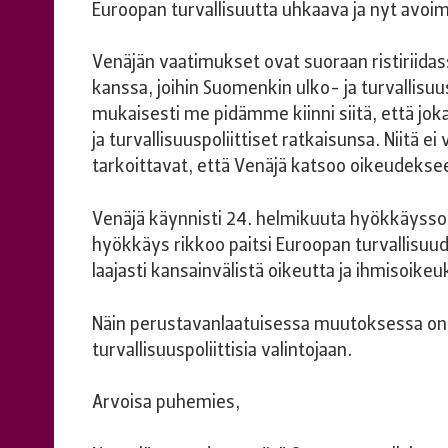
Euroopan turvallisuutta uhkaava ja nyt avo
Venäjän vaatimukset ovat suoraan ristiriida
kanssa, joihin Suomenkin ulko- ja turvallisuu
mukaisesti me pidämme kiinni siitä, että joka
ja turvallisuuspoliittiset ratkaisunsa. Niitä e
tarkoittavat, että Venäjä katsoo oikeudekseen
Venäjä käynnisti 24. helmikuuta hyökkäysso
hyökkäys rikkoo paitsi Euroopan turvallisuud
laajasti kansainvälistä oikeutta ja ihmisoikeu
Näin perustavanlaatuisessa muutoksessa on 
turvallisuuspoliittisia valintojaan.
Arvoisa puhemies,