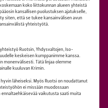
koskemaan koko liittokunnan alueen yhteistä
ääosin kansallisen puolustuksen ajatukselle,
ty siten, että se tukee kansainvälisen avun
nsainvälistä yhteistyötä.
yhteistyö Ruotsin, Yhdysvaltojen, Iso-
isuudelle keskeisen kumppanimme kanssa.
n monenvälisesti. Tätä linjaa olemme
ainalle kuuluvan Krimin.
vin läheiseksi. Myös Ruotsi on noudattanut
syhteistyöhön ei missään muodossaan
sta ennaltaehkäisevää vaikutusta saati muita