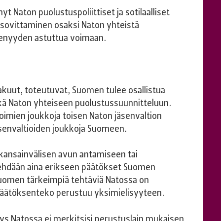
t Naton puolustuspoliittiset ja sotilaalliset
sovittaminen osaksi Naton yhteistä
äsenyyden astuttua voimaan.
akuut, toteutuvat, Suomen tulee osallistua
kä Naton yhteiseen puolustussuunnitteluun.
oimien joukkoja toisen Naton jäsenvaltion
äsenvaltioiden joukkoja Suomeen.
 kansainvälisen avun antamiseen tai
tehdään aina erikseen päätökset Suomen
uomen tärkeimpiä tehtäviä Natossa on
päätöksenteko perustuu yksimielisyyteen.
ys Natossa ei merkitsisi perustuslain mukaisen