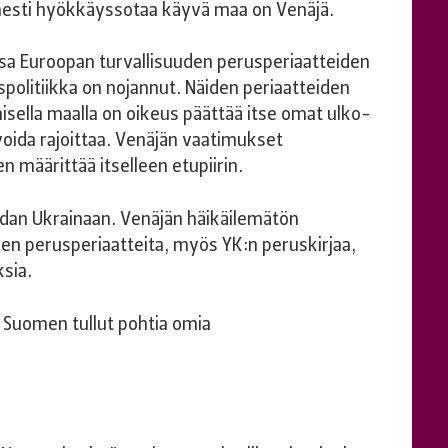
imesti hyökkäyssotaa käyvä maa on Venäjä.
ssa Euroopan turvallisuuden perusperiaatteiden
spolitiikka on nojannut. Näiden periaatteiden
isella maalla on oikeus päättää itse omat ulko-
i voida rajoittaa. Venäjän vaatimukset
 määrittää itselleen etupiirin.
dan Ukrainaan. Venäjän häikäilemätön
en perusperiaatteita, myös YK:n peruskirjaa,
ksia.
Suomen tullut pohtia omia