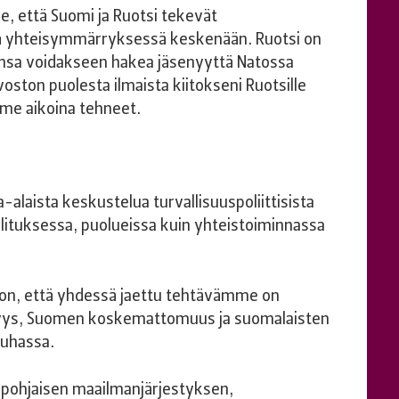
 että Suomi ja Ruotsi tekevät
ssä yhteisymmärryksessä keskenään. Ruotsi on
sa voidakseen hakea jäsenyyttä Natossa
voston puolesta ilmaista kiitokseni Ruotsille
iime aikoina tehneet.
laista keskustelua turvallisuuspoliittisista
llituksessa, puolueissa kuin yhteistoiminnassa
on, että yhdessä jaettu tehtävämme on
isyys, Suomen koskemattomuus ja suomalaisten
auhassa.
öpohjaisen maailmanjärjestyksen,