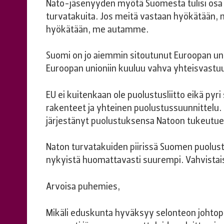
Nato-jäsenyyden myötä Suomesta tulisi osa N
turvatakuita. Jos meitä vastaan hyökätään, m
hyökätään, me autamme.
Suomi on jo aiemmin sitoutunut Euroopan uni
Euroopan unioniin kuuluu vahva yhteisvastuu
EU ei kuitenkaan ole puolustusliitto eikä pyri 
rakenteet ja yhteinen puolustussuunnittelu. 
järjestänyt puolustuksensa Natoon tukeutu
Naton turvatakuiden piirissä Suomen puolust
nykyistä huomattavasti suurempi. Vahvistai
Arvoisa puhemies,
Mikäli eduskunta hyväksyy selonteon johtopä