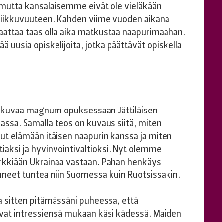
, mutta kansalaisemme eivät ole vieläkään
liikkuvuuteen. Kahden viime vuoden aikana
attaa taas olla aika matkustaa naapurimaahan.
 uusia opiskelijoita, jotka päättävät opiskella
ck kuvaa magnum opuksessaan Jättiläisen
ssa. Samalla teos on kuvaus siitä, miten
t elämään itäisen naapurin kanssa ja miten
aksi ja hyvinvointivaltioksi. Nyt olemme
yrkkiään Ukrainaa vastaan. Pahan henkäys
aneet tuntea niin Suomessa kuin Ruotsissakin.
sitten pitämässäni puheessa, että
kevat intressiensä mukaan käsi kädessä. Maiden