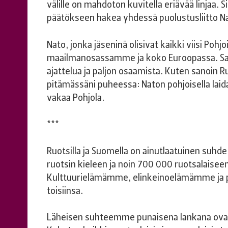
välille on mahdoton kuvitella eriävää linjaa.
päätökseen hakea yhdessä puolustusliitto N
Nato, jonka jäseninä olisivat kaikki viisi Poh
maailmanosassamme ja koko Euroopassa. Sa
ajattelua ja paljon osaamista. Kuten sanoin R
pitämässäni puheessa: Naton pohjoisella laid
vakaa Pohjola.
***
Ruotsilla ja Suomella on ainutlaatuinen suhd
ruotsin kieleen ja noin 700 000 ruotsalaiseen,
Kulttuurielämämme, elinkeinoelämämme ja pol
toisiinsa.
Läheisen suhteemme punaisena lankana ovat 