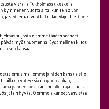
utsusta vierailla Tukholmassa keskellä
n kymmenen vuotta siitä, kun tein aivan
an, ja seitsemän vuotta Teidän Majesteettinne
ohjelmasta, josta olemme tänään saaneet
ta päivää myös huomenna. Sydämellinen kiitos
ni ja sen kansaa.
oettelemus maillemme ja niiden kansalaisille.
t, joilla on yhteyksiä naapurimaahan,
 elämä pandemian aikana on ollut raja-alueilla
yös jotain hyvää. Olemme alkaneet vahvistaa