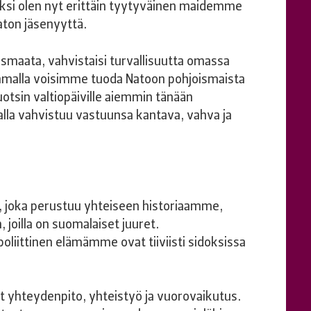
 Siksi olen nyt erittäin tyytyväinen maidemme
aton jäsenyyttä.
joismaata, vahvistaisi turvallisuutta omassa
malla voisimme tuoda Natoon pohjoismaista
uotsin valtiopäiville aiemmin tänään
alla vahvistuu vastuunsa kantava, vahva ja
e, joka perustuu yhteiseen historiaamme,
 joilla on suomalaiset juuret.
iittinen elämämme ovat tiiviisti sidoksissa
yhteydenpito, yhteistyö ja vuorovaikutus.