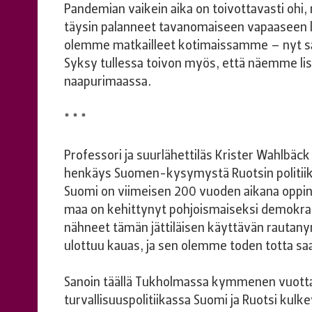
Pandemian vaikein aika on toivottavasti ohi
täysin palanneet tavanomaiseen vapaaseen 
olemme matkailleet kotimaissamme – nyt sa
Syksy tullessa toivon myös, että näemme lisää
naapurimaassa.
* * *
Professori ja suurlähettiläs Krister Wahlbä
henkäys Suomen-kysymystä Ruotsin politiika
Suomi on viimeisen 200 vuoden aikana oppinu
maa on kehittynyt pohjoismaiseksi demokrati
nähneet tämän jättiläisen käyttävän rautan
ulottuu kauas, ja sen olemme toden totta sa
Sanoin täällä Tukholmassa kymmenen vuotta 
turvallisuuspolitiikassa Suomi ja Ruotsi kul