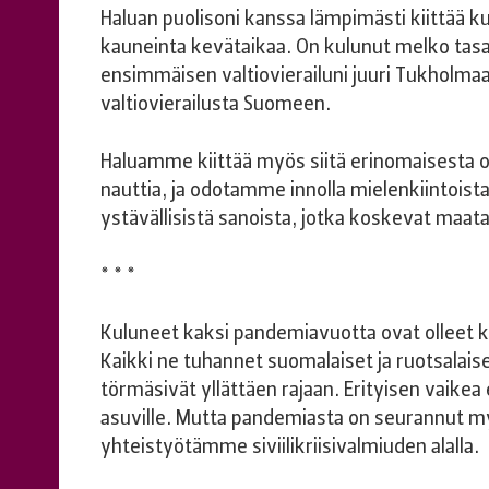
Haluan puolisoni kanssa lämpimästi kiittää k
kauneinta kevätaikaa. On kulunut melko tasa
ensimmäisen valtiovierailuni juuri Tukholma
valtiovierailusta Suomeen.
Haluamme kiittää myös siitä erinomaisesta 
nauttia, ja odotamme innolla mielenkiintois
ystävällisistä sanoista, jotka koskevat maata
* * *
Kuluneet kaksi pandemiavuotta ovat olleet k
Kaikki ne tuhannet suomalaiset ja ruotsalaise
törmäsivät yllättäen rajaan. Erityisen vaikea
asuville. Mutta pandemiasta on seurannut m
yhteistyötämme siviilikriisivalmiuden alalla.