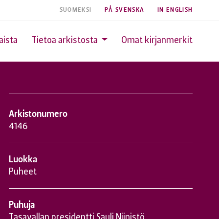
SUOMEKSI
PÅ SVENSKA
IN ENGLISH
aista
Tietoa arkistosta
Omat kirjanmerkit
Arkistonumero
4146
Luokka
Puheet
Puhuja
Tasavallan presidentti Sauli Niinistö