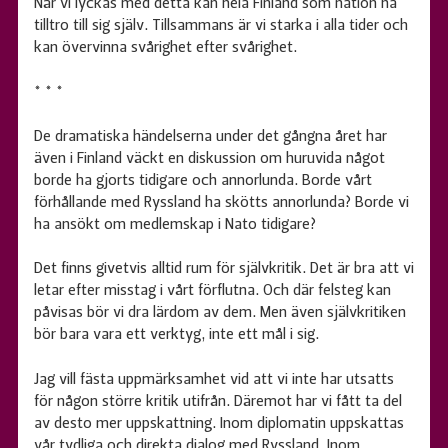
När vi lyckas med detta kan hela Finland som nation ha
tilltro till sig själv. Tillsammans är vi starka i alla tider och
kan övervinna svårighet efter svårighet.
* * *
De dramatiska händelserna under det gångna året har
även i Finland väckt en diskussion om huruvida något
borde ha gjorts tidigare och annorlunda. Borde vårt
förhållande med Ryssland ha skötts annorlunda? Borde vi
ha ansökt om medlemskap i Nato tidigare?
Det finns givetvis alltid rum för självkritik. Det är bra att vi
letar efter misstag i vårt förflutna. Och där felsteg kan
påvisas bör vi dra lärdom av dem. Men även självkritiken
bör bara vara ett verktyg, inte ett mål i sig.
Jag vill fästa uppmärksamhet vid att vi inte har utsatts
för någon större kritik utifrån. Däremot har vi fått ta del
av desto mer uppskattning. Inom diplomatin uppskattas
vår tydliga och direkta dialog med Ryssland. Inom