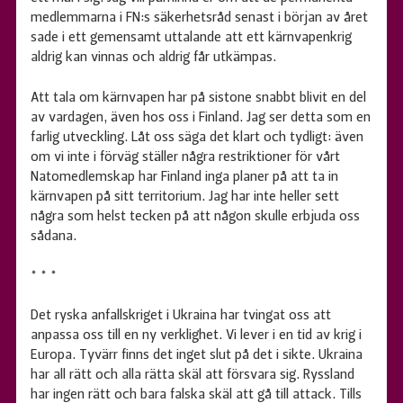
medlemmarna i FN:s säkerhetsråd senast i början av året
sade i ett gemensamt uttalande att ett kärnvapenkrig
aldrig kan vinnas och aldrig får utkämpas.
Att tala om kärnvapen har på sistone snabbt blivit en del
av vardagen, även hos oss i Finland. Jag ser detta som en
farlig utveckling. Låt oss säga det klart och tydligt: även
om vi inte i förväg ställer några restriktioner för vårt
Natomedlemskap har Finland inga planer på att ta in
kärnvapen på sitt territorium. Jag har inte heller sett
några som helst tecken på att någon skulle erbjuda oss
sådana.
* * *
Det ryska anfallskriget i Ukraina har tvingat oss att
anpassa oss till en ny verklighet. Vi lever i en tid av krig i
Europa. Tyvärr finns det inget slut på det i sikte. Ukraina
har all rätt och alla rätta skäl att försvara sig. Ryssland
har ingen rätt och bara falska skäl att gå till attack. Tills