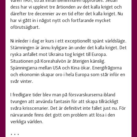
våren 1961, strax innan Berlinmuren uppfördes. Sedan
dess har vi upplevt tre årtionden av det kalla kriget och
därefter tre decennier av en tid efter det kalla kriget. Nu
har vi gått in i något nytt och fortfarande mycket
oförutsägbart.
Ni inleder i dag er kurs i ett exceptionellt spänt världsläge.
Stämningen är ännu kyligare än under det kalla kriget. Det
ryska anfallet mot Ukraina tog kriget till Europa.
Situationen på Koreahalvön är återigen känslig.
Spänningarna mellan USA och Kina ökar. Energifrågorna
och ekonomin skapar oro i hela Europa som står inför en
svår vinter.
I fredligare tider blev man på försvarskurserna ibland
tvungen att använda fantasin för att skapa tillräckligt
svåra krisscenarier. Det är definitivt inte fallet just nu. För
närvarande finns det gott om problem att lösa i den
verkliga världen.
* * *