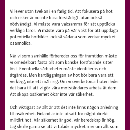
Vi lever utan tvekan i en farlig tid. Att fokusera på hot
och risker är nu inte bara förståeligt, utan också
nödvändigt. Vi måste vara vaksamma för att upptäcka
verkliga faror. Vi måste vara på vår vakt för att uppdaga
potentiella hotbilder, också sådana som verkar mycket
osannolika.
När vi som samhälle förbereder oss för framtiden måste
vi omedelbart fästa allt som kanske fortfarande sitter
löst. Eventuella sårbarheter måste identifieras och
åtgärdas. Men kartläggningen av hot bör bara vara ett
verktyg, inte ett mål i sig. Om vi överbetonar hoten leder
det bara till att vi gör våra motståndares arbeta åt dem.
Att skapa osäkerhet ökar inte vår säkerhet.
Och viktigast av allt är att det inte finns någon anledning
till osäkerhet. Finland är inte utsatt för något direkt
militärt hot. Vår säkerhet är god, vår beredskap är hög.
Jag skulle gärna se att vi talade mycket mer om allt som