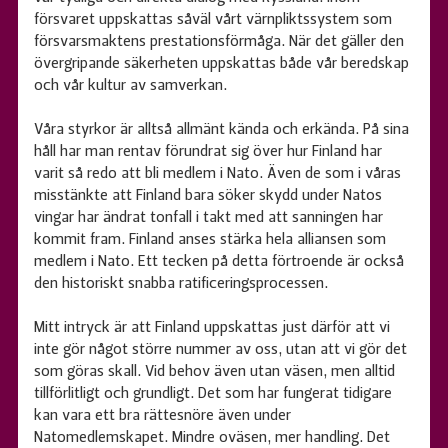
försvaret uppskattas såväl vårt värnpliktssystem som
försvarsmaktens prestationsförmåga. När det gäller den
övergripande säkerheten uppskattas både vår beredskap
och vår kultur av samverkan.
Våra styrkor är alltså allmänt kända och erkända. På sina
håll har man rentav förundrat sig över hur Finland har
varit så redo att bli medlem i Nato. Även de som i våras
misstänkte att Finland bara söker skydd under Natos
vingar har ändrat tonfall i takt med att sanningen har
kommit fram. Finland anses stärka hela alliansen som
medlem i Nato. Ett tecken på detta förtroende är också
den historiskt snabba ratificeringsprocessen.
Mitt intryck är att Finland uppskattas just därför att vi
inte gör något större nummer av oss, utan att vi gör det
som göras skall. Vid behov även utan väsen, men alltid
tillförlitligt och grundligt. Det som har fungerat tidigare
kan vara ett bra rättesnöre även under
Natomedlemskapet. Mindre oväsen, mer handling. Det