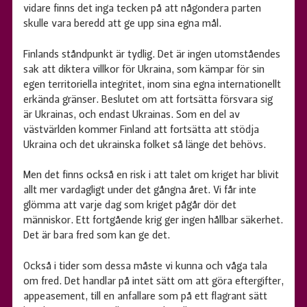
vidare finns det inga tecken på att någondera parten
skulle vara beredd att ge upp sina egna mål.
Finlands ståndpunkt är tydlig. Det är ingen utomståendes
sak att diktera villkor för Ukraina, som kämpar för sin
egen territoriella integritet, inom sina egna internationellt
erkända gränser. Beslutet om att fortsätta försvara sig
är Ukrainas, och endast Ukrainas. Som en del av
västvärlden kommer Finland att fortsätta att stödja
Ukraina och det ukrainska folket så länge det behövs.
Men det finns också en risk i att talet om kriget har blivit
allt mer vardagligt under det gångna året. Vi får inte
glömma att varje dag som kriget pågår dör det
människor. Ett fortgående krig ger ingen hållbar säkerhet.
Det är bara fred som kan ge det.
Också i tider som dessa måste vi kunna och våga tala
om fred. Det handlar på intet sätt om att göra eftergifter,
appeasement, till en anfallare som på ett flagrant sätt