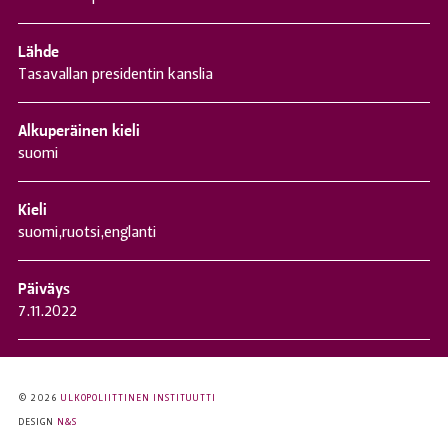
Lähde
Tasavallan presidentin kanslia
Alkuperäinen kieli
suomi
Kieli
suomi
,
ruotsi
,
englanti
Päiväys
7.11.2022
© 2026
ULKOPOLIITTINEN INSTITUUTTI
DESIGN
N&S