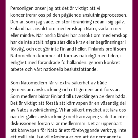
Personligen anser jag att det är viktigt att vi
koncentrerar oss på den pågående anslutningsprocessen.
Den är, som jag sade, en stor förändring redan i sig själv.
Finland har ansökt om medlemskap i Nato, varken mer
eller mindre. När andra länder har ansökt om medlemskap
har de inte ställt några särskilda krav eller begränsningar i
förväg, och det gör inte Finland heller. Finlands profil som
Natomedlem kommer att formas naturligt med tiden, i
enlighet med förändrade förhållanden, genom konkret
arbete och vårt nationella beslutsfattande.
Som Natomedlem får vi extra säkerhet av både
gemensam avskräckning och ett gemensamt försvar.
Som medlem bidrar Finland till utvecklingen av dem båda.
Det är viktigt att förstå att kärnvapen är en väsentlig del
av Natos avskräckning. Vi har säkert mycket att lära oss
när det gäller avskräckning med kärnvapen; vi deltar inte i
diskussionen förrän vi är medlemmar. Det är uppenbart
att kärnvapen för Nato är ett förebyggande verktyg, inte
ett mål i sig. Jag vill påminna er om att de permanenta