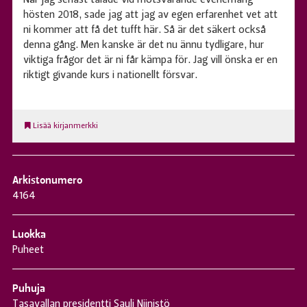
När jag senast talade vid motsvarande evenemang
hösten 2018, sade jag att jag av egen erfarenhet vet att
ni kommer att få det tufft här. Så är det säkert också
denna gång. Men kanske är det nu ännu tydligare, hur
viktiga frågor det är ni får kämpa för. Jag vill önska er en
riktigt givande kurs i nationellt försvar.
Lisää kirjanmerkki
Arkistonumero
4164
Luokka
Puheet
Puhuja
Tasavallan presidentti Sauli Niinistö