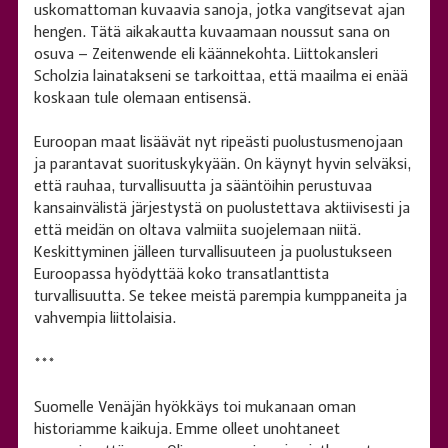
uskomattoman kuvaavia sanoja, jotka vangitsevat ajan
hengen. Tätä aikakautta kuvaamaan noussut sana on
osuva – Zeitenwende eli käännekohta. Liittokansleri
Scholzia lainatakseni se tarkoittaa, että maailma ei enää
koskaan tule olemaan entisensä.
Euroopan maat lisäävät nyt ripeästi puolustusmenojaan
ja parantavat suorituskykyään. On käynyt hyvin selväksi,
että rauhaa, turvallisuutta ja sääntöihin perustuvaa
kansainvälistä järjestystä on puolustettava aktiivisesti ja
että meidän on oltava valmiita suojelemaan niitä.
Keskittyminen jälleen turvallisuuteen ja puolustukseen
Euroopassa hyödyttää koko transatlanttista
turvallisuutta. Se tekee meistä parempia kumppaneita ja
vahvempia liittolaisia.
***
Suomelle Venäjän hyökkäys toi mukanaan oman
historiamme kaikuja. Emme olleet unohtaneet