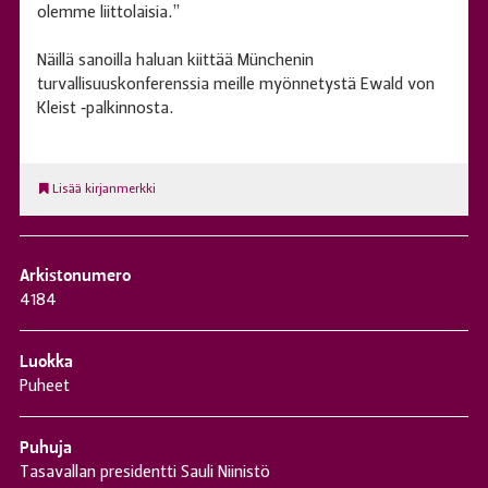
olemme liittolaisia.”
Näillä sanoilla haluan kiittää Münchenin
turvallisuuskonferenssia meille myönnetystä Ewald von
Kleist ‑palkinnosta.
Lisää kirjanmerkki
Arkistonumero
4184
Luokka
Puheet
Puhuja
Tasavallan presidentti Sauli Niinistö