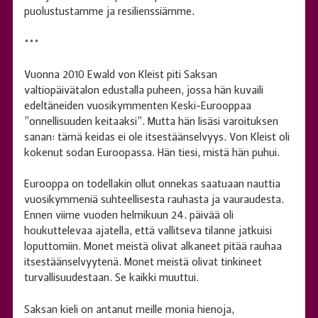
puolustustamme ja resilienssiämme.
***
Vuonna 2010 Ewald von Kleist piti Saksan
valtiopäivätalon edustalla puheen, jossa hän kuvaili
edeltäneiden vuosikymmenten Keski-Eurooppaa
”onnellisuuden keitaaksi”. Mutta hän lisäsi varoituksen
sanan: tämä keidas ei ole itsestäänselvyys. Von Kleist oli
kokenut sodan Euroopassa. Hän tiesi, mistä hän puhui.
Eurooppa on todellakin ollut onnekas saatuaan nauttia
vuosikymmeniä suhteellisesta rauhasta ja vauraudesta.
Ennen viime vuoden helmikuun 24. päivää oli
houkuttelevaa ajatella, että vallitseva tilanne jatkuisi
loputtomiin. Monet meistä olivat alkaneet pitää rauhaa
itsestäänselvyytenä. Monet meistä olivat tinkineet
turvallisuudestaan. Se kaikki muuttui.
Saksan kieli on antanut meille monia hienoja,