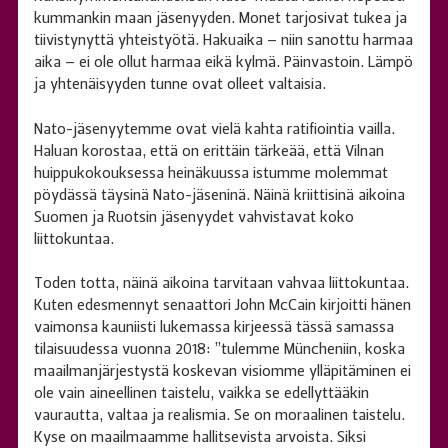
kummankin maan jäsenyyden. Monet tarjosivat tukea ja
tiivistynyttä yhteistyötä. Hakuaika – niin sanottu harmaa
aika – ei ole ollut harmaa eikä kylmä. Päinvastoin. Lämpö
ja yhtenäisyyden tunne ovat olleet valtaisia.
Nato-jäsenyytemme ovat vielä kahta ratifiointia vailla.
Haluan korostaa, että on erittäin tärkeää, että Vilnan
huippukokouksessa heinäkuussa istumme molemmat
pöydässä täysinä Nato-jäseninä. Näinä kriittisinä aikoina
Suomen ja Ruotsin jäsenyydet vahvistavat koko
liittokuntaa.
Toden totta, näinä aikoina tarvitaan vahvaa liittokuntaa.
Kuten edesmennyt senaattori John McCain kirjoitti hänen
vaimonsa kauniisti lukemassa kirjeessä tässä samassa
tilaisuudessa vuonna 2018: ”tulemme Müncheniin, koska
maailmanjärjestystä koskevan visiomme ylläpitäminen ei
ole vain aineellinen taistelu, vaikka se edellyttääkin
vaurautta, valtaa ja realismia. Se on moraalinen taistelu.
Kyse on maailmaamme hallitsevista arvoista. Siksi