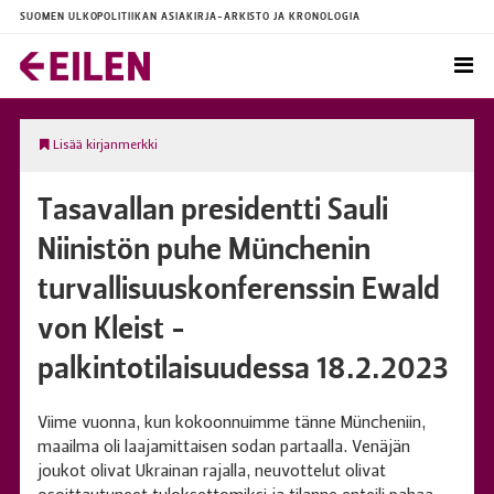
SUOMEN ULKOPOLITIIKAN ASIAKIRJA-ARKISTO JA KRONOLOGIA
Lisää kirjanmerkki
Tasavallan presidentti Sauli
Niinistön puhe Münchenin
turvallisuuskonferenssin Ewald
von Kleist -
palkintotilaisuudessa 18.2.2023
Viime vuonna, kun kokoonnuimme tänne Müncheniin,
maailma oli laajamittaisen sodan partaalla. Venäjän
joukot olivat Ukrainan rajalla, neuvottelut olivat