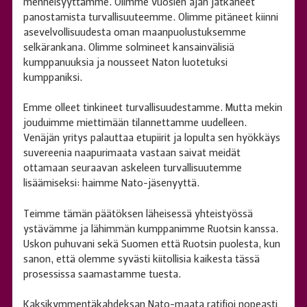
menneisyyttämme. Olimme vuosien ajan jatkaneet
panostamista turvallisuuteemme. Olimme pitäneet kiinni
asevelvollisuudesta oman maanpuolustuksemme
selkärankana. Olimme solmineet kansainvälisiä
kumppanuuksia ja nousseet Naton luotetuksi
kumppaniksi.
Emme olleet tinkineet turvallisuudestamme. Mutta mekin
jouduimme miettimään tilannettamme uudelleen.
Venäjän yritys palauttaa etupiirit ja lopulta sen hyökkäys
suvereenia naapurimaata vastaan saivat meidät
ottamaan seuraavan askeleen turvallisuutemme
lisäämiseksi: haimme Nato-jäsenyyttä.
Teimme tämän päätöksen läheisessä yhteistyössä
ystävämme ja lähimmän kumppanimme Ruotsin kanssa.
Uskon puhuvani sekä Suomen että Ruotsin puolesta, kun
sanon, että olemme syvästi kiitollisia kaikesta tässä
prosessissa saamastamme tuesta.
Kaksikymmentäkahdeksan Nato-maata ratifioi nopeasti