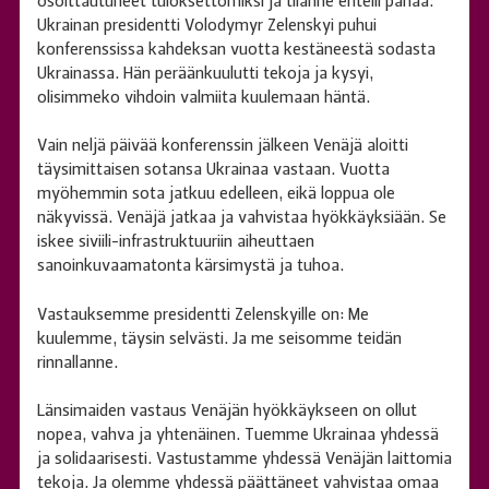
osoittautuneet tuloksettomiksi ja tilanne enteili pahaa.
Ukrainan presidentti Volodymyr Zelenskyi puhui
konferenssissa kahdeksan vuotta kestäneestä sodasta
Ukrainassa. Hän peräänkuulutti tekoja ja kysyi,
olisimmeko vihdoin valmiita kuulemaan häntä.
Vain neljä päivää konferenssin jälkeen Venäjä aloitti
täysimittaisen sotansa Ukrainaa vastaan. Vuotta
myöhemmin sota jatkuu edelleen, eikä loppua ole
näkyvissä. Venäjä jatkaa ja vahvistaa hyökkäyksiään. Se
iskee siviili-infrastruktuuriin aiheuttaen
sanoinkuvaamatonta kärsimystä ja tuhoa.
Vastauksemme presidentti Zelenskyille on: Me
kuulemme, täysin selvästi. Ja me seisomme teidän
rinnallanne.
Länsimaiden vastaus Venäjän hyökkäykseen on ollut
nopea, vahva ja yhtenäinen. Tuemme Ukrainaa yhdessä
ja solidaarisesti. Vastustamme yhdessä Venäjän laittomia
tekoja. Ja olemme yhdessä päättäneet vahvistaa omaa