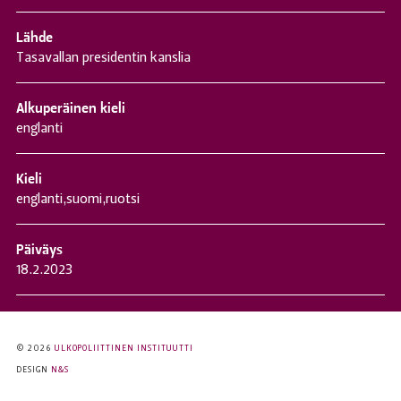
Lähde
Tasavallan presidentin kanslia
Alkuperäinen kieli
englanti
Kieli
englanti
,
suomi
,
ruotsi
Päiväys
18.2.2023
© 2026
ULKOPOLIITTINEN INSTITUUTTI
DESIGN
N&S