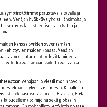
suusympäristöämme perustavalla tavalla ja
een. Venäjän hyökkäys yhdisti länsimaita ja
ötä. Se myös korosti entisestään Naton ja
jana.
simaiden kanssa pyrkien syventämään
n kehittyvien maiden kanssa. Venäjän
aastavan disinformaation levittäminen ja
äjä pyrkii kasvattamaan vaikutusvaltaansa
teestaan Venäjään ja viestii monin tavoin
rjestelmänsä ylivertaisuudesta. Kiinalle on
esti Indopasifisella alueella. Brasilian, Etelä-
 ja taloudellisina toimijoina sekä globaalin
asvamaan. On mahdollista, että Intia nousee