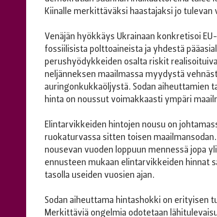
Kiinalle merkittäväksi haastajaksi jo tulev
Venäjän hyökkäys Ukrainaan konkretisoi EU-mai
fossiilisista polttoaineista ja yhdestä pääasial
perushyödykkeiden osalta riskit realisoituivat
neljänneksen maailmassa myydystä vehnästä 
auringonkukkaöljystä. Sodan aiheuttamien t
hinta on noussut voimakkaasti ympäri maail
Elintarvikkeiden hintojen nousu on johtamass
ruokaturvassa sitten toisen maailmansodan.
nousevan vuoden loppuun mennessä jopa yli
ennusteen mukaan elintarvikkeiden hinnat s
tasolla useiden vuosien ajan.
Sodan aiheuttama hintashokki on erityisen t
Merkittäviä ongelmia odotetaan lähitulevaisu