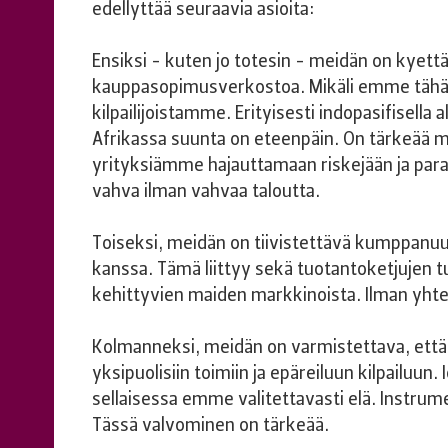
edellyttää seuraavia asioita:
Ensiksi - kuten jo totesin - meidän on kyett
kauppasopimusverkostoa. Mikäli emme tähä
kilpailijoistamme. Erityisesti indopasifisell
Afrikassa suunta on eteenpäin. On tärkeää 
yrityksiämme hajauttamaan riskejään ja paran
vahva ilman vahvaa taloutta.
Toiseksi, meidän on tiivistettävä kumppan
kanssa. Tämä liittyy sekä tuotantoketjujen 
kehittyvien maiden markkinoista. Ilman yhte
Kolmanneksi, meidän on varmistettava, että E
yksipuolisiin toimiin ja epäreiluun kilpailuun.
sellaisessa emme valitettavasti elä. Instrume
Tässä valvominen on tärkeää.