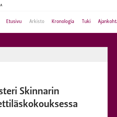
IA
Etusivu
Arkisto
Kronologia
Tuki
Ajankoht
eri Skinnarin
ttiläskokouksessa