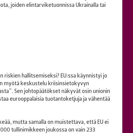
ota, joiden elintarviketuonnissa Ukrainalla tai
 riskien hallitsemiseksi? EU:ssa käynnistyi jo
n myötä keskustelu kriisinsietokyvyn
sta”. Sen johtopäätökset näkyvät osin unionin
staa eurooppalaisia tuotantoketjuja ja vähentää
keää, mutta samalla on muistettava, että EU ei
 9000 tullinimikkeen joukossa on vain 233