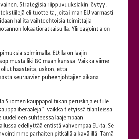
uvainen. Strategisia riippuvuuksiakin löytyy,
tekstiilejä eli tuotteita, joita ilman EU varmasti
daan hallita vaihtoehtoisia toimittajia
otannon lokaatioratkaisuilla. Ylireagointia on
imuksia solmimalla. EU:lla on laajin
opimusta liki 80 maan kanssa. Vaikka viime
llut haasteita, uskon, että
ästä seuraavien puheenjohtajien aikana
 Suomen kauppapolitiikan peruslinja ei tule
ppaliberaaleja”, vaikka tietyissä tilanteissa
e uudelleen suhteessa laajempaan
ailussa edellyttää entistä vahvempaa EU:ta. Se
nvointimme parhaiten pitkällä aikavälillä. Tämä