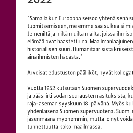
"Samalla kun Eurooppa seisoo yhtenäisenä s
tuomitsemiseen, me emme saa sulkea silmiäm
Jemeniltä ja niiltä muilta mailta, joissa ihmis
elämää ovat haastettuina. Maailmanlaajuinen
historiallisen suuri. Humanitaarisista kriisei
aina ihmisten hädästä."
Arvoisat edustuston päälliköt, hyvät kollegat
Vuotta 1952 kutsutaan Suomen supervuodeksi
ja pääsi irti sodan seurausten rasituksista, 
raja-aseman syyskuun 18. päivänä. Myös kulu
yhdenlaisena Suomen supervuotena. Suomi mä
jäsenmaana myöhemmin, mutta jo nyt voida
tunnettuutta koko maailmassa.