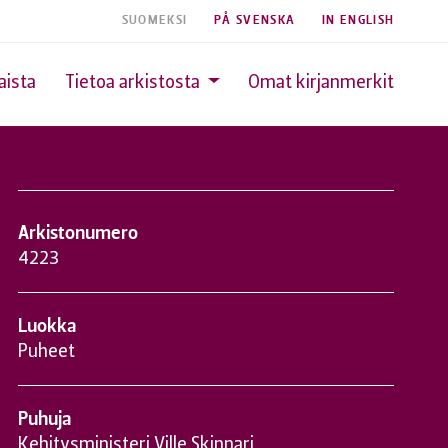
SUOMEKSI
PÅ SVENSKA
IN ENGLISH
aista
Tietoa arkistosta
Omat kirjanmerkit
Arkistonumero
4223
Luokka
Puheet
Puhuja
Kehitysministeri Ville Skinnari