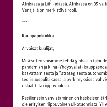
Afrikassa ja Lähi-idässä. Afrikassa on 35 valti
Venäjällä on merkittävä rooli.
***
Kauppapolitiikka
Arvoisat kuulijat,
Mitä sitten voisimme tehdä globaalin talouden
pandemian ja Kiina-Yhdysvallat-kauppasoda
kasvattamisesta ja ”strategisesta autonomia
teollisuuspolitiikassa ja pyrkimyksissä vahvi
riskialttiita riippuvuuksia.
Resilienssin vahvistaminen on keskeisen tär
ole erityisen riippuvainen ulkotuonnista. Yli