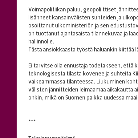
Voimapolitiikan paluu, geopoliittiset jännitt
lisänneet kansainvälisten suhteiden ja ulkopo
osoittanut ulkoministeriön ja sen edustusto
on tuottanut ajantasaista tilannekuvaa ja laa
hallinnolle.
Tästä ansiokkaasta työstä haluankin kiittää l
Ei tarvitse olla ennustaja todetakseen, että ki
teknologisesta tilasta kovenee ja suhteita Ki
vaikeammassa tilanteessa. Liukuminen kohti lä
välisten jännitteiden leimaamaa aikakautta
onkin, mikä on Suomen paikka uudessa maa
***