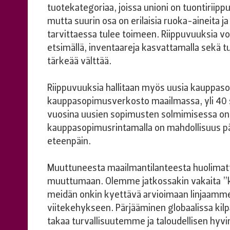
tuotekategoriaa, joissa unioni on tuontiriipp
mutta suurin osa on erilaisia ruoka-aineita ja 
tarvittaessa tulee toimeen. Riippuvuuksia voi
etsimällä, inventaareja kasvattamalla sekä tu
tärkeää välttää.
Riippuvuuksia hallitaan myös uusia kauppasop
kauppasopimusverkosto maailmassa, yli 40 s
vuosina uusien sopimusten solmimisessa on o
kauppasopimusrintamalla on mahdollisuus pä
eteenpäin.
Muuttuneesta maailmantilanteesta huolimatta
muuttumaan. Olemme jatkossakin vakaita ”kau
meidän onkin kyettävä arvioimaan linjaamm
viitekehykseen. Pärjääminen globaalissa kilp
takaa turvallisuutemme ja taloudellisen hyvi