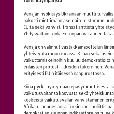
Toimintaympäristö
Venäjän hyökkäys Ukrainaan muutti turvalli
pakotti miettimään asemoitumistamme uudell
EU:ta sekä vahvisti transatlanttista yhteisty
Yhdysvaltain roolia Euroopan vakauden takaa
Venäjä on valinnut vastakkainasettelun län
yhteistyötä muun muassa Kiinan sekä useide
vaikuttamiskeinoihin kuuluu demokratioita h
erilaisten protestiliikkeiden tukeminen. Ven
erityisesti EU:n itäisessä naapurustossa.
Kiina pyrkii hyötymään epäsymmetrisestä suh
vaikutusvaltansa kasvusta sekä yhteiskuntajä
keskeistä vaikutusvallan vahvistaminen erityis
Afrikan, Indonesian ja Turkin rooli poliittisina
demokratian suunnan indikaattoreina tulee k