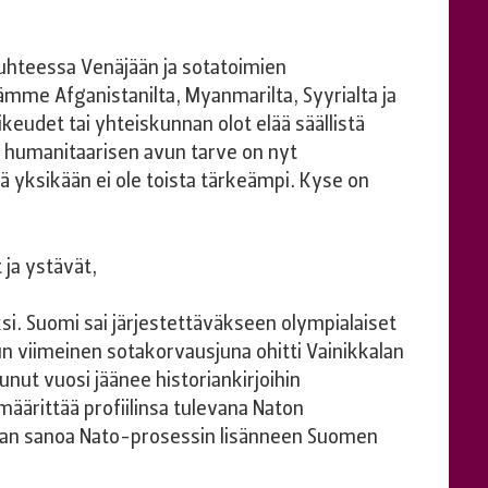
uhteessa Venäjään ja sotatoimien
me Afganistanilta, Myanmarilta, Syyrialta ja
oikeudet tai yhteiskunnan olot elää säällistä
 humanitaarisen avun tarve on nyt
stä yksikään ei ole toista tärkeämpi. Kyse on
 ja ystävät,
. Suomi sai järjestettäväkseen olympialaiset
kun viimeinen sotakorvausjuna ohitti Vainikkalan
nut vuosi jäänee historiankirjoihin
ärittää profiilinsa tulevana Naton
an sanoa Nato-prosessin lisänneen Suomen