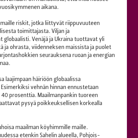
an vuosikymmenen aikana.
lle riskit, jotka liittyvät riippuvuuteen
lisesta toimittajasta. Viljan ja
 globaalisti. Venäjä ja Ukraina tuottavat yli
ja ohrasta, viidenneksen maissista ja puolet
arjontashokkien seurauksena ruoan ja energian
maa.
a laajimpaan häiriöön globaalissa
 Esimerkiksi vehnän hinnan ennustetaan
 40 prosenttia. Maailmanpankin tuoreen
aattavat pysyä poikkeuksellisen korkealla
uhoisa maailman köyhimmille maille.
udessa etenkin Sahelin alueella, Pohjois-