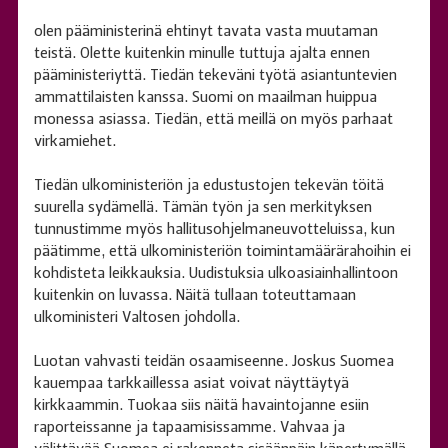
olen pääministerinä ehtinyt tavata vasta muutaman
teistä. Olette kuitenkin minulle tuttuja ajalta ennen
pääministeriyttä. Tiedän tekeväni työtä asiantuntevien
ammattilaisten kanssa. Suomi on maailman huippua
monessa asiassa. Tiedän, että meillä on myös parhaat
virkamiehet.
Tiedän ulkoministeriön ja edustustojen tekevän töitä
suurella sydämellä. Tämän työn ja sen merkityksen
tunnustimme myös hallitusohjelmaneuvotteluissa, kun
päätimme, että ulkoministeriön toimintamäärärahoihin ei
kohdisteta leikkauksia. Uudistuksia ulkoasiainhallintoon
kuitenkin on luvassa. Näitä tullaan toteuttamaan
ulkoministeri Valtosen johdolla.
Luotan vahvasti teidän osaamiseenne. Joskus Suomea
kauempaa tarkkaillessa asiat voivat näyttäytyä
kirkkaammin. Tuokaa siis näitä havaintojanne esiin
raporteissanne ja tapaamisissamme. Vahvaa ja