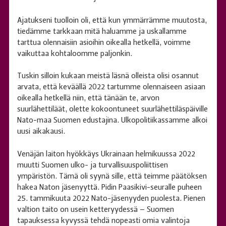
Ajatukseni tuolloin oli, että kun ymmärrämme muutosta,
tiedämme tarkkaan mitä haluamme ja uskallamme
tarttua olennaisiin asioihin oikealla hetkellä, voimme
vaikuttaa kohtaloomme paljonkin.
Tuskin silloin kukaan meistä läsnä olleista olisi osannut
arvata, että keväällä 2022 tartumme olennaiseen asiaan
oikealla hetkellä niin, että tänään te, arvon
suurlähettiläät, olette kokoontuneet suurlähettiläspäiville
Nato-maa Suomen edustajina. Ulkopolitiikassamme alkoi
uusi aikakausi.
Venäjän laiton hyökkäys Ukrainaan helmikuussa 2022
muutti Suomen ulko- ja turvallisuuspoliittisen
ympäristön. Tämä oli syynä sille, että teimme päätöksen
hakea Naton jäsenyyttä. Pidin Paasikivi-seuralle puheen
25. tammikuuta 2022 Nato-jäsenyyden puolesta. Pienen
valtion taito on usein ketteryydessä – Suomen
tapauksessa kyvyssä tehdä nopeasti omia valintoja