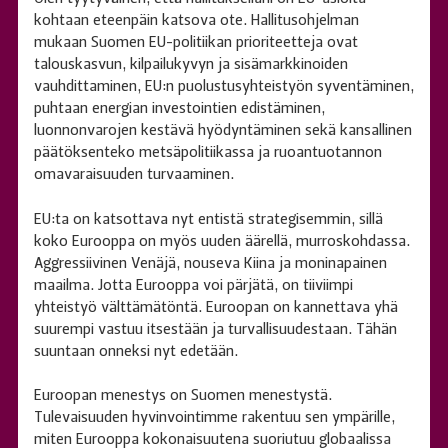
kohtaan eteenpäin katsova ote. Hallitusohjelman
mukaan Suomen EU-politiikan prioriteetteja ovat
talouskasvun, kilpailukyvyn ja sisämarkkinoiden
vauhdittaminen, EU:n puolustusyhteistyön syventäminen,
puhtaan energian investointien edistäminen,
luonnonvarojen kestävä hyödyntäminen sekä kansallinen
päätöksenteko metsäpolitiikassa ja ruoantuotannon
omavaraisuuden turvaaminen.
EU:ta on katsottava nyt entistä strategisemmin, sillä
koko Eurooppa on myös uuden äärellä, murroskohdassa.
Aggressiivinen Venäjä, nouseva Kiina ja moninapainen
maailma. Jotta Eurooppa voi pärjätä, on tiiviimpi
yhteistyö välttämätöntä. Euroopan on kannettava yhä
suurempi vastuu itsestään ja turvallisuudestaan. Tähän
suuntaan onneksi nyt edetään.
Euroopan menestys on Suomen menestystä.
Tulevaisuuden hyvinvointimme rakentuu sen ympärille,
miten Eurooppa kokonaisuutena suoriutuu globaalissa