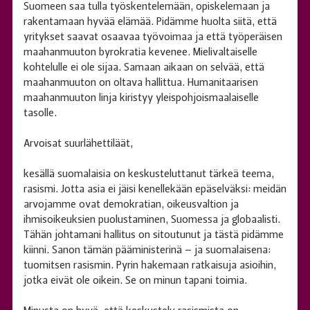
Suomeen saa tulla työskentelemään, opiskelemaan ja
rakentamaan hyvää elämää. Pidämme huolta siitä, että
yritykset saavat osaavaa työvoimaa ja että työperäisen
maahanmuuton byrokratia kevenee. Mielivaltaiselle
kohtelulle ei ole sijaa. Samaan aikaan on selvää, että
maahanmuuton on oltava hallittua. Humanitaarisen
maahanmuuton linja kiristyy yleispohjoismaalaiselle
tasolle.
Arvoisat suurlähettiläät,
kesällä suomalaisia on keskusteluttanut tärkeä teema,
rasismi. Jotta asia ei jäisi kenellekään epäselväksi: meidän
arvojamme ovat demokratian, oikeusvaltion ja
ihmisoikeuksien puolustaminen, Suomessa ja globaalisti.
Tähän johtamani hallitus on sitoutunut ja tästä pidämme
kiinni. Sanon tämän pääministerinä – ja suomalaisena:
tuomitsen rasismin. Pyrin hakemaan ratkaisuja asioihin,
jotka eivät ole oikein. Se on minun tapani toimia.