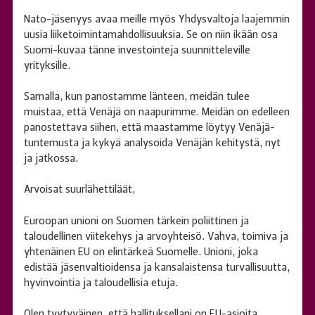
Nato-jäsenyys avaa meille myös Yhdysvaltoja laajemmin
uusia liiketoimintamahdollisuuksia. Se on niin ikään osa
Suomi-kuvaa tänne investointeja suunnitteleville
yrityksille.
Samalla, kun panostamme länteen, meidän tulee
muistaa, että Venäjä on naapurimme. Meidän on edelleen
panostettava siihen, että maastamme löytyy Venäjä-
tuntemusta ja kykyä analysoida Venäjän kehitystä, nyt
ja jatkossa.
Arvoisat suurlähettiläät,
Euroopan unioni on Suomen tärkein poliittinen ja
taloudellinen viitekehys ja arvoyhteisö. Vahva, toimiva ja
yhtenäinen EU on elintärkeä Suomelle. Unioni, joka
edistää jäsenvaltioidensa ja kansalaistensa turvallisuutta,
hyvinvointia ja taloudellisia etuja.
Olen tyytyväinen, että hallituksellani on EU-asioita