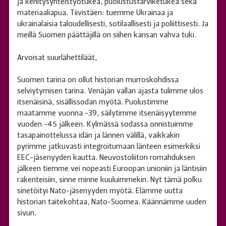
ja kehitysyhteistyötukea, puolustustarviketukea sekä
materiaaliapua. Tiivistäen: tuemme Ukrainaa ja
ukrainalaisia taloudellisesti, sotilaallisesti ja poliittisesti. Ja
meillä Suomen päättäjillä on siihen kansan vahva tuki.
Arvoisat suurlähettiläät,
Suomen tarina on ollut historian murroskohdissa
selviytymisen tarina. Venäjän vallan ajasta tulimme ulos
itsenäisinä, sisällissodan myötä. Puolustimme
maatamme vuonna -39, säilytimme itsenäisyytemme
vuoden -45 jälkeen. Kylmässä sodassa onnistuimme
tasapainottelussa idän ja lännen välillä, vaikkakin
pyrimme jatkuvasti integroitumaan länteen esimerkiksi
EEC-jäsenyyden kautta. Neuvostoliiton romahduksen
jälkeen tiemme vei nopeasti Euroopan unioniin ja läntisiin
rakenteisiin, sinne minne kuuluimmekin. Nyt tämä polku
sinetöityi Nato-jäsenyyden myötä. Elämme uutta
historian taitekohtaa, Nato-Suomea. Käännämme uuden
sivun.