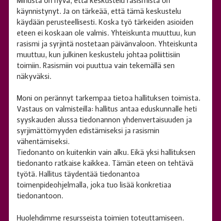
Minusta on hyvä, että keskustelu rasismista on
käynnistynyt. Ja on tärkeää, että tämä keskustelu
käydään perusteellisesti. Koska työ tärkeiden asioiden
eteen ei koskaan ole valmis. Yhteiskunta muuttuu, kun
rasismi ja syrjintä nostetaan päivänvaloon. Yhteiskunta
muuttuu, kun julkinen keskustelu johtaa poliittisiin
toimiin. Rasismiin voi puuttua vain tekemällä sen
näkyväksi.
Moni on perännyt tarkempaa tietoa hallituksen toimista.
Vastaus on valmisteilla: hallitus antaa eduskunnalle heti
syyskauden alussa tiedonannon yhdenvertaisuuden ja
syrjimättömyyden edistämiseksi ja rasismin
vähentämiseksi.
Tiedonanto on kuitenkin vain alku. Eikä yksi hallituksen
tiedonanto ratkaise kaikkea. Tämän eteen on tehtävä
työtä. Hallitus täydentää tiedonantoa
toimenpideohjelmalla, joka tuo lisää konkretiaa
tiedonantoon.
Huolehdimme resursseista toimien toteuttamiseen.