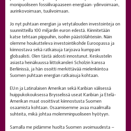
monipuoliseen fossiilivapaaseen energiaan: ydinvoimaan,
aurinkovoimaan, tuulivoimaan.
Jo nyt puhtaan energian ja vetytalouden investointeja on
suunnitteilla 100 miljardin euron edestä. Kiinnitetään
katse tehtaan piippuihin, isoihin päästölähteisiin. Näin
olemme houkutteleva investointikohde Euroopassa ja
kiinnostava sekä ratkaisuja tarjoava kumppani
globaalisti. Olen tästä aidosti innostunut. Keskustelin
asiasta heinäkuussa liittokansleri Scholzin kanssa
Berliinissä, ja hän osoitti merkittävää mielenkiintoa
Suomen puhtaan energian ratkaisuja kohtaan.
EU:n ja Latinalaisen Amerikan sekä Karibian välisessä
huippukokouksessa Brysselissä useat Karibian ja Etelä-
Amerikan maat osoittivat kiinnostusta Suomen
osaamista kohtaan. Osaamisemme avaa maailmalla
suhteita, mikä johtaa molemminpuoliseen hyötyyn.
Samalla me pidämme huolta Suomen avoimuudesta –