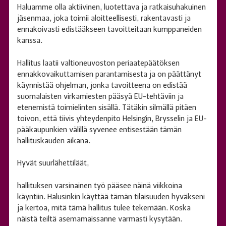
Haluamme olla aktiivinen, luotettava ja ratkaisuhakuinen
jäsenmaa, joka toimii aloitteellisesti, rakentavasti ja
ennakoivasti edistääkseen tavoitteitaan kumppaneiden
kanssa.
Hallitus laatii valtioneuvoston periaatepäätöksen
ennakkovaikuttamisen parantamisesta ja on päättänyt
käynnistää ohjelman, jonka tavoitteena on edistää
suomalaisten virkamiesten pääsyä EU-tehtäviin ja
etenemistä toimielinten sisällä. Tätäkin silmällä pitäen
toivon, että tiivis yhteydenpito Helsingin, Brysselin ja EU-
pääkaupunkien välillä syvenee entisestään tämän
hallituskauden aikana.
Hyvät suurlähettiläät,
hallituksen varsinainen työ pääsee näinä viikkoina
käyntiin. Halusinkin käyttää tämän tilaisuuden hyväkseni
ja kertoa, mitä tämä hallitus tulee tekemään. Koska
näistä teiltä asemamaissanne varmasti kysytään.