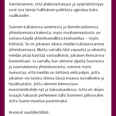
Varmistamme, että yhdenvertaisuus ja syrjimättömyys
ovat osa tämän hallituksen poliittista agendaa koko
vaalikauden.
Suomen kaltaisessa avoimessa ja demokraattisessa
yhteiskunnassa kaikesta, myös maahanmuutosta, on
voitava käydä yhteiskunnallista keskustelua – myös
kriittistä. Se on jokaisen oikeus meidän kaltaisessamme
yhteiskunnassa. Mutta samalla tätä vapautta ja oikeutta
meidän pitää käyttää vastuullisesti, jokaisen ihmisarvoa
kunnioittaen. Ja samalla, kun olemme ylpeitä Suomesta
ja suomalaisesta yhteiskunnasta, voimme myös
tunnustaa, että meidän on tehtävä vielä paljon, jotta
jokainen voi tuntea olonsa tässä maassa turvalliseksi ja
hyväksytyksi. Jotta olemme kiinnostava
investointikohde nyt ja tulevaisuudessa. Jotta eri alojen
osaajat haluavat perheineen tulla Suomeen jatkossakin.
Jotta Suomi muuttuu paremmaksi.
Arvoisat suurlähettiläät,