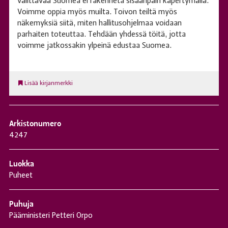
välittävää Suomea ei rakenneta sisäänpäin käpertymällä.
Voimme oppia myös muilta. Toivon teiltä myös
näkemyksiä siitä, miten hallitusohjelmaa voidaan
parhaiten toteuttaa. Tehdään yhdessä töitä, jotta
voimme jatkossakin ylpeinä edustaa Suomea.
Lisää kirjanmerkki
Arkistonumero
4247
Luokka
Puheet
Puhuja
Pääministeri Petteri Orpo