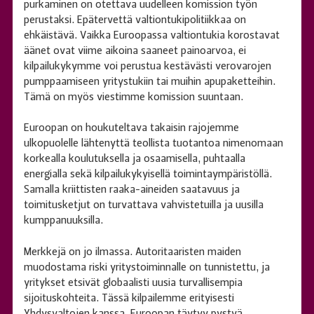
purkaminen on otettava uudelleen komission työn
perustaksi. Epätervettä valtiontukipolitiikkaa on
ehkäistävä. Vaikka Euroopassa valtiontukia korostavat
äänet ovat viime aikoina saaneet painoarvoa, ei
kilpailukykymme voi perustua kestävästi verovarojen
pumppaamiseen yritystukiin tai muihin apupaketteihin.
Tämä on myös viestimme komission suuntaan.
Euroopan on houkuteltava takaisin rajojemme
ulkopuolelle lähtenyttä teollista tuotantoa nimenomaan
korkealla koulutuksella ja osaamisella, puhtaalla
energialla sekä kilpailukykyisellä toimintaympäristöllä.
Samalla kriittisten raaka-aineiden saatavuus ja
toimitusketjut on turvattava vahvistetuilla ja uusilla
kumppanuuksilla.
Merkkejä on jo ilmassa. Autoritaaristen maiden
muodostama riski yritystoiminnalle on tunnistettu, ja
yritykset etsivät globaalisti uusia turvallisempia
sijoituskohteita. Tässä kilpailemme erityisesti
Yhdysvaltojen kanssa. Euroopan täytyy pystyä