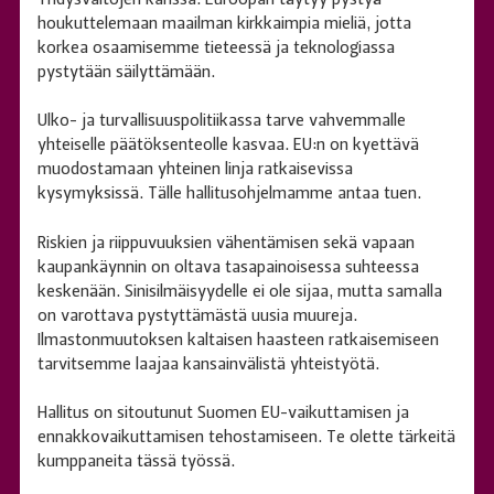
houkuttelemaan maailman kirkkaimpia mieliä, jotta
korkea osaamisemme tieteessä ja teknologiassa
pystytään säilyttämään.
Ulko- ja turvallisuuspolitiikassa tarve vahvemmalle
yhteiselle päätöksenteolle kasvaa. EU:n on kyettävä
muodostamaan yhteinen linja ratkaisevissa
kysymyksissä. Tälle hallitusohjelmamme antaa tuen.
Riskien ja riippuvuuksien vähentämisen sekä vapaan
kaupankäynnin on oltava tasapainoisessa suhteessa
keskenään. Sinisilmäisyydelle ei ole sijaa, mutta samalla
on varottava pystyttämästä uusia muureja.
Ilmastonmuutoksen kaltaisen haasteen ratkaisemiseen
tarvitsemme laajaa kansainvälistä yhteistyötä.
Hallitus on sitoutunut Suomen EU-vaikuttamisen ja
ennakkovaikuttamisen tehostamiseen. Te olette tärkeitä
kumppaneita tässä työssä.