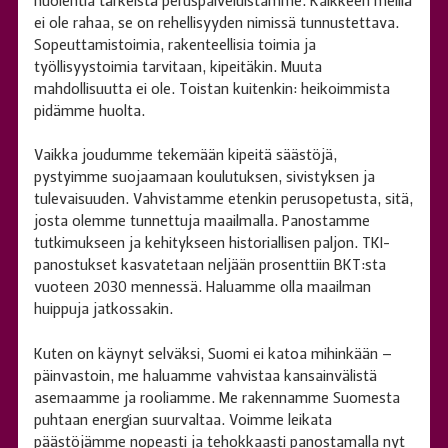
huolehtia tärkeistä peruspalveluistamme. Kaikkeen meillä
ei ole rahaa, se on rehellisyyden nimissä tunnustettava.
Sopeuttamistoimia, rakenteellisia toimia ja
työllisyystoimia tarvitaan, kipeitäkin. Muuta
mahdollisuutta ei ole. Toistan kuitenkin: heikoimmista
pidämme huolta.
Vaikka joudumme tekemään kipeitä säästöjä,
pystyimme suojaamaan koulutuksen, sivistyksen ja
tulevaisuuden. Vahvistamme etenkin perusopetusta, sitä,
josta olemme tunnettuja maailmalla. Panostamme
tutkimukseen ja kehitykseen historiallisen paljon. TKI-
panostukset kasvatetaan neljään prosenttiin BKT:sta
vuoteen 2030 mennessä. Haluamme olla maailman
huippuja jatkossakin.
Kuten on käynyt selväksi, Suomi ei katoa mihinkään –
päinvastoin, me haluamme vahvistaa kansainvälistä
asemaamme ja rooliamme. Me rakennamme Suomesta
puhtaan energian suurvaltaa. Voimme leikata
päästöjämme nopeasti ja tehokkaasti panostamalla nyt