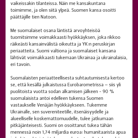
vaikeissakin tilanteissa. Näin me kansakuntana
toimimme, ja olen siitä ylpeä. Suomen kansa osoitti
päättäjille tien Natoon.
Me suomalaiset osana läntistä arvoyhteisöä
tuomitsimme voimakkaasti hyökkäyksen, joka rikkoo
räikeästi kansainvälistä oikeutta ja YK:n peruskirjan
periaatteita. Suomi valtiona ja suomalaiset kansana
lähtivät voimakkaasti tukemaan Ukrainaa ja ukrainalaisia,
eri tavoin.
Suomalaisten periaatteellisesta suhtautumisesta kertoo
se, että kesällä julkaistussa Eurobarometrissa – siis yli
puolitoista vuotta sodan alkamisen jälkeen - 90 %
suomalaisista antoi edelleen tukensa Suomen
vastaukselle Venäjän hyökkäykseen. Tukemme
Ukrainalle, sen suvereniteetille, itsenäisyydelle ja
alueelliselle koskemattomuudelle, tulee jatkumaan
pitkäjänteisesti. Suomi on osoittanut tukea tähän
mennessä noin 1,74 miljardia euroa: humanitaarista apua