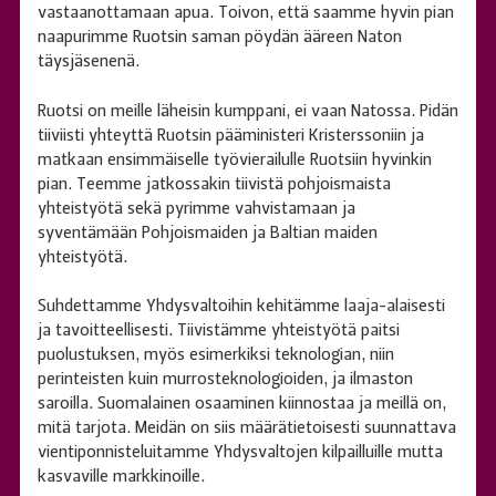
vastaanottamaan apua. Toivon, että saamme hyvin pian
naapurimme Ruotsin saman pöydän ääreen Naton
täysjäsenenä.
Ruotsi on meille läheisin kumppani, ei vaan Natossa. Pidän
tiiviisti yhteyttä Ruotsin pääministeri Kristerssoniin ja
matkaan ensimmäiselle työvierailulle Ruotsiin hyvinkin
pian. Teemme jatkossakin tiivistä pohjoismaista
yhteistyötä sekä pyrimme vahvistamaan ja
syventämään Pohjoismaiden ja Baltian maiden
yhteistyötä.
Suhdettamme Yhdysvaltoihin kehitämme laaja-alaisesti
ja tavoitteellisesti. Tiivistämme yhteistyötä paitsi
puolustuksen, myös esimerkiksi teknologian, niin
perinteisten kuin murrosteknologioiden, ja ilmaston
saroilla. Suomalainen osaaminen kiinnostaa ja meillä on,
mitä tarjota. Meidän on siis määrätietoisesti suunnattava
vientiponnisteluitamme Yhdysvaltojen kilpailluille mutta
kasvaville markkinoille.