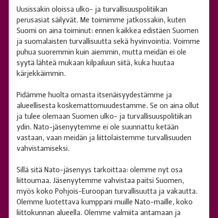
Uusissakin oloissa ulko- ja turvallisuuspolitiikan
perusasiat säilyvät. Me toimimme jatkossakin, kuten
Suomi on aina toiminut: ennen kaikkea edistäen Suomen
ja suomalaisten turvallisuutta sekä hyvinvointia. Voimme
puhua suoremmin kuin aiemmin, mutta meidän ei ole
syytä lähteä mukaan kilpailuun siitä, kuka huutaa
kärjekkäimmin.
Pidämme huolta omasta itsenäisyydestämme ja
alueellisesta koskemattomuudestamme. Se on aina ollut
ja tulee olemaan Suomen ulko- ja turvallisuuspolitiikan
ydin. Nato-jäsenyytemme ei ole suunnattu ketään
vastaan, vaan meidän ja liittolaistemme turvallisuuden
vahvistamiseksi.
Sillä sitä Nato-jäsenyys tarkoittaa: olemme nyt osa
liittoumaa. Jäsenyytemme vahvistaa paitsi Suomen,
myös koko Pohjois-Euroopan turvallisuutta ja vakautta.
Olemme luotettava kumppani muille Nato-maille, koko
liittokunnan alueella. Olemme valmiita antamaan ja