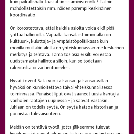
kuin paikallishallintoasiatkin sisäministeriölle? Tällöin
mahdollistettaisiin mm. näiden parempi keskinäinen
koordinaatio.
On korostettava, ettei kalkkia asioita voida eikä pidä
yrittää hallinnolla. Vapaalla kansalaistoiminnalla niin
kulttuuri-, kuluttaja- ja ympäristöpolitiikassa kuin
monilla muillakin aloilla on yhteiskunnassamme keskeinen
merkitys ja tehtävä. Tämä tosiasia ei silti voi estää
uudistamasta hallintoa silloin, kun se todetaan
rakenteiltaan vanhentuneeksi.
Hyvat toverit Sata vuotta kansan ja kansanvallan
hyväksi on kunnioitettava taival yhteiskunnallisessa
toiminnassa. Punaiset liput ovat saaneet uusia kantajia
vanhojen raatajien uupuessa - ja saavat vastakin.
Juhlaan on todella syytä. On syytä katsoa historiaan ja
ponnistaa tulevaisuuteen.
Meidän on tehtävä työtä, jotta jälkeemme tulevat
lipunkantajat voivat aikanaan katsoa omaan historiaansa