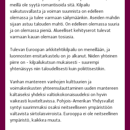
meillä ole syytä romantisoida sitä. Kilpailu
vaikutusvallasta ja voiman suunnista on edelleen
olemassa ja tulee varmaan säilymäänkin. Aseiden mahdin
sijaan astuu talouden mahti. On edelleen olemassa suuria
ja on olemassa pieniä. Alueelliset kehityserot tulevat
varmaan kauan olemaan tosiasia.
Tulevan Euroopan arkkitehtikilpailu on meneillään, ja
luonnosten ensitarkastelu on jo alkanut. Niiden yhteinen
piirre on - kilpailukutsun mukaisesti - suurempi
yhtenäisyys niin taloudellisesti kuin poliittisestikin.
Vanhan mantereen vanhojen kulttuurien ja
voimakeskusten yhteensulauttaminen uuden mantereen
kaltaiseksi yhdeksi valtiokokonaisuudeksi on hyvin
vaikeasti kuviteltavissa. Pohjois-Amerikan Yhdysvallat
syntyi suurimmaksi osaksi neitseelliseen ympäristöön
valtavista siirtolaisvirroista. Eurooppa ei ole neitseellinen
ympäristö, kaikkea muuta.