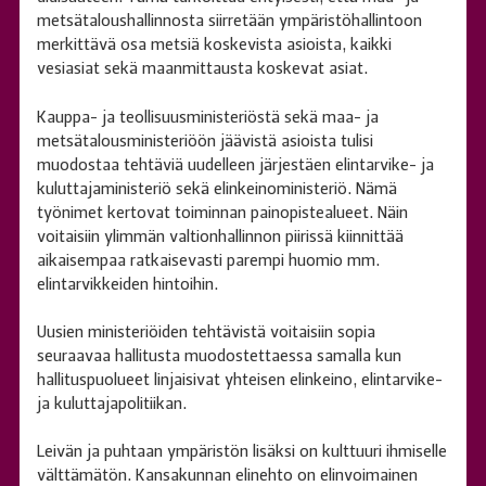
metsätaloushallinnosta siirretään ympäristöhallintoon
merkittävä osa metsiä koskevista asioista, kaikki
vesiasiat sekä maanmittausta koskevat asiat.
Kauppa- ja teollisuusministeriöstä sekä maa- ja
metsätalousministeriöön jäävistä asioista tulisi
muodostaa tehtäviä uudelleen järjestäen elintarvike- ja
kuluttajaministeriö sekä elinkeinoministeriö. Nämä
työnimet kertovat toiminnan painopistealueet. Näin
voitaisiin ylimmän valtionhallinnon piirissä kiinnittää
aikaisempaa ratkaisevasti parempi huomio mm.
elintarvikkeiden hintoihin.
Uusien ministeriöiden tehtävistä voitaisiin sopia
seuraavaa hallitusta muodostettaessa samalla kun
hallituspuolueet linjaisivat yhteisen elinkeino, elintarvike-
ja kuluttajapolitiikan.
Leivän ja puhtaan ympäristön lisäksi on kulttuuri ihmiselle
välttämätön. Kansakunnan elinehto on elinvoimainen