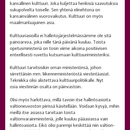
kansallinen kulttuuri. Joka kuljettaa henkisiä saavutuksia
sukupolvelta toiselle. Sen yhtenä elinehtona on
kansainvälinen vuorovaikutus. Kulttuuri on myös
maailmanlaajuinen asia.
Kulttuuriasioilla ei hallintojärjestelmässämme ole sitä
painoarvoa, joka niille tänä päivänä kuuluu. Toista
opetusministeriä on tosin viime aikoina positiivisen
enteellisesti ruvettu kutsumaan kulttuuriministeriksi.
Kulttuuri tarvitsisikin oman ministeriönsä, johon
siirrettäisiin mm. liikenneministeriöstä viestintäasiat.
Tekniikka olisi alistettava kulttuuripolitiikalle. Nyt
osia viestinnän osalta on päinvastoin.
Olisi myös harkittava, millä tavoin itse hallintoasioita
valtioneuvoston piirissä käsitellään. Voidaan kysyä, mihin
meillä itse asiassa tarvitaan toista
valtionvarainministeriä, jolle kuuluu pääasiassa vain
hallintoasioita. Eikö olisi parempi keskittää niin valtion-