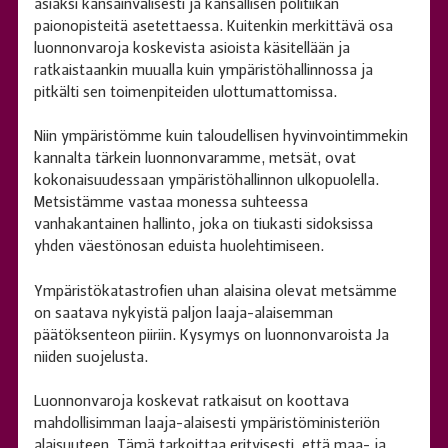
asiaksi kansainvälisesti ja kansallisen politiikan
paionopisteitä asetettaessa. Kuitenkin merkittävä osa
luonnonvaroja koskevista asioista käsitellään ja
ratkaistaankin muualla kuin ympäristöhallinnossa ja
pitkälti sen toimenpiteiden ulottumattomissa.
Niin ympäristömme kuin taloudellisen hyvinvointimmekin
kannalta tärkein luonnonvaramme, metsät, ovat
kokonaisuudessaan ympäristöhallinnon ulkopuolella.
Metsistämme vastaa monessa suhteessa
vanhakantainen hallinto, joka on tiukasti sidoksissa
yhden väestönosan eduista huolehtimiseen.
Ympäristökatastrofien uhan alaisina olevat metsämme
on saatava nykyistä paljon laaja-alaisemman
päätöksenteon piiriin. Kysymys on luonnonvaroista Ja
niiden suojelusta.
Luonnonvaroja koskevat ratkaisut on koottava
mahdollisimman laaja-alaisesti ympäristöministeriön
alaisuuteen. Tämä tarkoittaa erityisesti, että maa- ja