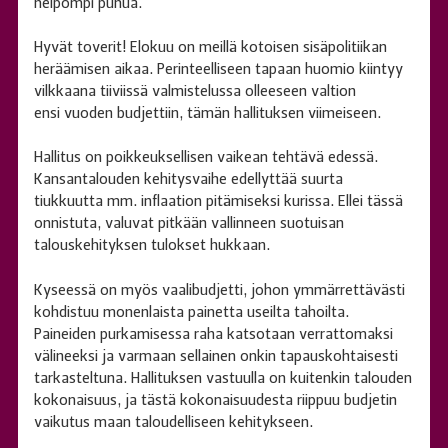
helpompi puhua.
Hyvät toverit! Elokuu on meillä kotoisen sisäpolitiikan
heräämisen aikaa. Perinteelliseen tapaan huomio kiintyy
vilkkaana tiiviissä valmistelussa olleeseen valtion
ensi vuoden budjettiin, tämän hallituksen viimeiseen.
Hallitus on poikkeuksellisen vaikean tehtävä edessä.
Kansantalouden kehitysvaihe edellyttää suurta
tiukkuutta mm. inflaation pitämiseksi kurissa. Ellei tässä
onnistuta, valuvat pitkään vallinneen suotuisan
talouskehityksen tulokset hukkaan.
Kyseessä on myös vaalibudjetti, johon ymmärrettävästi
kohdistuu monenlaista painetta useilta tahoilta.
Paineiden purkamisessa raha katsotaan verrattomaksi
välineeksi ja varmaan sellainen onkin tapauskohtaisesti
tarkasteltuna. Hallituksen vastuulla on kuitenkin talouden
kokonaisuus, ja tästä kokonaisuudesta riippuu budjetin
vaikutus maan taloudelliseen kehitykseen.