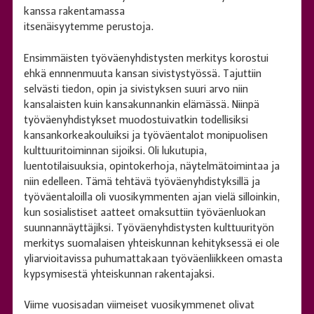
kanssa rakentamassa
itsenäisyytemme perustoja.
Ensimmäisten työväenyhdistysten merkitys korostui
ehkä ennnenmuuta kansan sivistystyössä. Tajuttiin
selvästi tiedon, opin ja sivistyksen suuri arvo niin
kansalaisten kuin kansakunnankin elämässä. Niinpä
työväenyhdistykset muodostuivatkin todellisiksi
kansankorkeakouluiksi ja työväentalot monipuolisen
kulttuuritoiminnan sijoiksi. Oli lukutupia,
luentotilaisuuksia, opintokerhoja, näytelmätoimintaa ja
niin edelleen. Tämä tehtävä työväenyhdistyksillä ja
työväentaloilla oli vuosikymmenten ajan vielä silloinkin,
kun sosialistiset aatteet omaksuttiin työväenluokan
suunnannäyttäjiksi. Työväenyhdistysten kulttuurityön
merkitys suomalaisen yhteiskunnan kehityksessä ei ole
yliarvioitavissa puhumattakaan työväenliikkeen omasta
kypsymisestä yhteiskunnan rakentajaksi.
Viime vuosisadan viimeiset vuosikymmenet olivat