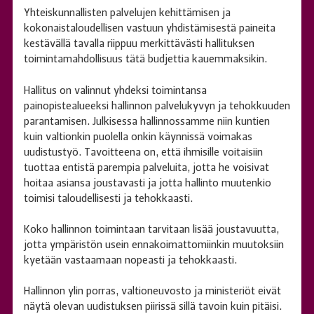
Yhteiskunnallisten palvelujen kehittämisen ja
kokonaistaloudellisen vastuun yhdistämisestä paineita
kestävällä tavalla riippuu merkittävästi hallituksen
toimintamahdollisuus tätä budjettia kauemmaksikin.
Hallitus on valinnut yhdeksi toimintansa
painopistealueeksi hallinnon palvelukyvyn ja tehokkuuden
parantamisen. Julkisessa hallinnossamme niin kuntien
kuin valtionkin puolella onkin käynnissä voimakas
uudistustyö. Tavoitteena on, että ihmisille voitaisiin
tuottaa entistä parempia palveluita, jotta he voisivat
hoitaa asiansa joustavasti ja jotta hallinto muutenkio
toimisi taloudellisesti ja tehokkaasti.
Koko hallinnon toimintaan tarvitaan lisää joustavuutta,
jotta ympäristön usein ennakoimattomiinkin muutoksiin
kyetään vastaamaan nopeasti ja tehokkaasti.
Hallinnon ylin porras, valtioneuvosto ja ministeriöt eivät
näytä olevan uudistuksen piirissä sillä tavoin kuin pitäisi.