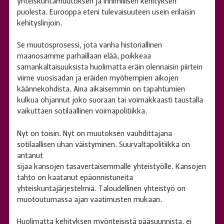
yhteiskuntamuutoksen ja inhimillisen kehityksen
puolesta. Eurooppa eteni tulevaisuuteen usein erilaisin
kehityslinjoin.
Se muutosprosessi, jota vanha historiallinen
maanosamme parhaillaan elää, poikkeaa
samankaltaisuuksista huolimatta eräin olennaisin piirtein
viime vuosisadan ja eräiden myöhempien aikojen
käännekohdista. Aina aikaisemmin on tapahtumien
kulkua ohjannut joko suoraan tai voimakkaasti taustalla
vaikuttaen sotilaallinen voimapolitiikka.
Nyt on toisin. Nyt on muutoksen vauhdittajana
sotilaallisen uhan väistyminen. Suurvaltapolitiikka on
antanut
sijaa kansojen tasavertaisemmalle yhteistyölle. Kansojen
tahto on kaatanut epäonnistuneita
yhteiskuntajärjestelmiä. Taloudellinen yhteistyö on
muotoutumassa ajan vaatimusten mukaan.
Huolimatta kehityksen myönteisistä pääsuunnista, ei