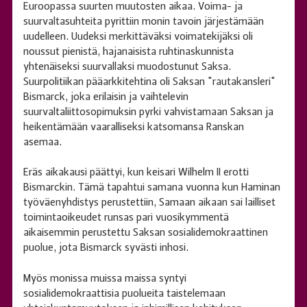
Euroopassa suurten muutosten aikaa. Voima- ja
suurvaltasuhteita pyrittiin monin tavoin järjestämään
uudelleen. Uudeksi merkittäväksi voimatekijäksi oli
noussut pienistä, hajanaisista ruhtinaskunnista
yhtenäiseksi suurvallaksi muodostunut Saksa.
Suurpolitiikan pääarkkitehtina oli Saksan "rautakansleri"
Bismarck, joka erilaisin ja vaihtelevin
suurvaltaliittosopimuksin pyrki vahvistamaan Saksan ja
heikentämään vaaralliseksi katsomansa Ranskan
asemaa.
Eräs aikakausi päättyi, kun keisari Wilhelm II erotti
Bismarckin. Tämä tapahtui samana vuonna kun Haminan
työväenyhdistys perustettiin, Samaan aikaan sai lailliset
toimintaoikeudet runsas pari vuosikymmentä
aikaisemmin perustettu Saksan sosialidemokraattinen
puolue, jota Bismarck syvästi inhosi.
Myös monissa muissa maissa syntyi
sosialidemokraattisia puolueita taistelemaan