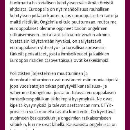
Huolimatta historiallisen kehityksen välttämättömistä
ehdoista, Euroopalla on nyt mahdollisuus rauhallisen
kehityksen pitkään kauteen, jos eurooppalaisten taito ja
maltti riittävät. Ongelmia ei tule puuttumaan, mutta me
eurooppalaiset olemme oppineet taidon ongelmien
ratkaisemiseen. Jotta tätä taitoa tulevinakin aikoina
kyettäisiin käyttämään hyväksi, on säilytettävä
eurooppalaisen yhteistyö- ja turvallisuusprosessin
tärkeät periaatteet, joista ihmisoikeudet ja kaikkien
Euroopan maiden tasavertaisuus ovat keskeisimpiä.
Poliittisten järjestelmien muuttuminen ja
demokratisoituminen ovat nostaneet esiin monia kipeitä,
jopa vuosisatojen takaa periytyviä kansallisuus- ja
vähemmistöongelmia, joista on tulossa eurooppalaisen
ihmisoikeuspolitiikan tärkeimpiä kysymyksiä. Ne ovat
kipeitä kysymyksiä ja tulevat asettamaan mm. ETYK-
prosessin vielä monella tavalla koetteelle. On kyettävä
avoimeen keskusteluun ja ongelmien ratkaisemiseen
silloinkin, kun ne ovat lähellä. Kaukaisista ongelmista on