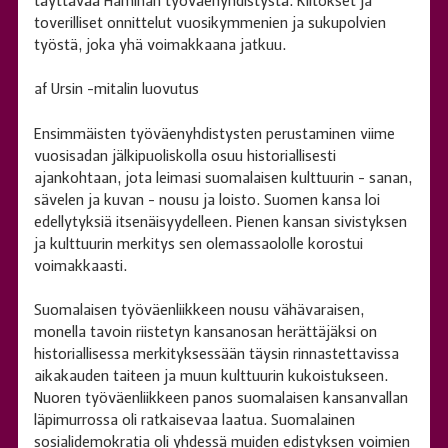
täyttävää Haminan työväenyhdistystä. Kiitokset ja
toverilliset onnittelut vuosikymmenien ja sukupolvien
työstä, joka yhä voimakkaana jatkuu.
af Ursin -mitalin luovutus
Ensimmäisten työväenyhdistysten perustaminen viime
vuosisadan jälkipuoliskolla osuu historiallisesti
ajankohtaan, jota leimasi suomalaisen kulttuurin - sanan,
sävelen ja kuvan - nousu ja loisto. Suomen kansa loi
edellytyksiä itsenäisyydelleen. Pienen kansan sivistyksen
ja kulttuurin merkitys sen olemassaololle korostui
voimakkaasti.
Suomalaisen työväenliikkeen nousu vähävaraisen,
monella tavoin riistetyn kansanosan herättäjäksi on
historiallisessa merkityksessään täysin rinnastettavissa
aikakauden taiteen ja muun kulttuurin kukoistukseen.
Nuoren työväenliikkeen panos suomalaisen kansanvallan
läpimurrossa oli ratkaisevaa laatua. Suomalainen
sosialidemokratia oli yhdessä muiden edistyksen voimien