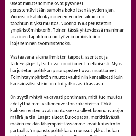
Useat ministeriömme ovat pysyneet
perustehtäviltään samoina koko itsenäisyyden ajan.
Viimeisen kahdenkymmenen vuoden aikana on
tapahtunut yksi muutos. Vuonna 1983 perustettiin
ympäristöministeriö. Toinen tässä yhteydessä maininnan
arvoinen tapahtuma on työvoimaministeriön
laajeneminen työministeriöksi.
Vastaavana aikana ihmisten tarpeet, asenteet ja
tärkeysjärjestykset ovat muuttuneet melkoisesti. Myös
harjoitetun politiikan paionopisteet ovat muuttuneet.
Toimintaympäristön muutosvauhti niin kansallisesti kuin
kansainvälisestikin on ollut jatkuvasti kasvava.
On syytä ryhtyä vakavasti pohtimaan, mitä tuo muutos
edellyttää mm. valtioneuvoston rakenteissa. Ehkä
kaikkein eniten ovat muutoksessa olleet luonnonvarojon
määrä ja tila. Laajat alueet Euroopassa, merkittävässä
määrin meidän lähiympäristössämme, ovat katastrofin
partaalla. Ympäristöpolitiikka on noussut ykkösluokan