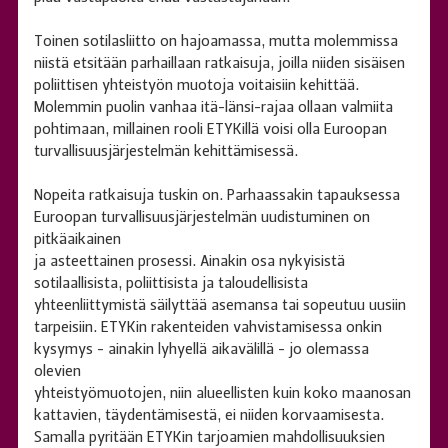
Toinen sotilasliitto on hajoamassa, mutta molemmissa
niistä etsitään parhaillaan ratkaisuja, joilla niiden sisäisen
poliittisen yhteistyön muotoja voitaisiin kehittää.
Molemmin puolin vanhaa itä-länsi-rajaa ollaan valmiita
pohtimaan, millainen rooli ETYKillä voisi olla Euroopan
turvallisuusjärjestelmän kehittämisessä.
Nopeita ratkaisuja tuskin on. Parhaassakin tapauksessa
Euroopan turvallisuusjärjestelmän uudistuminen on
pitkäaikainen
ja asteettainen prosessi. Ainakin osa nykyisistä
sotilaallisista, poliittisista ja taloudellisista
yhteenliittymistä säilyttää asemansa tai sopeutuu uusiin
tarpeisiin. ETYKin rakenteiden vahvistamisessa onkin
kysymys - ainakin lyhyellä aikavälillä - jo olemassa
olevien
yhteistyömuotojen, niin alueellisten kuin koko maanosan
kattavien, täydentämisestä, ei niiden korvaamisesta.
Samalla pyritään ETYKin tarjoamien mahdollisuuksien