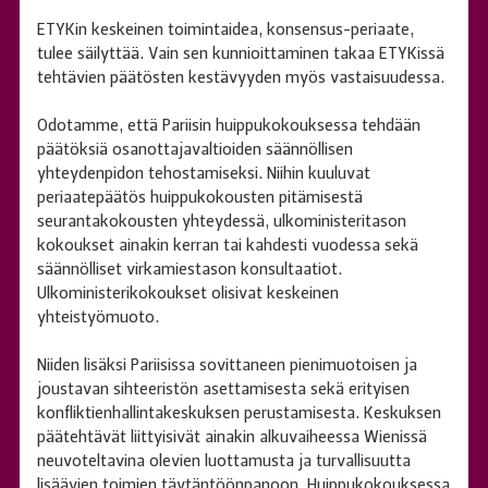
ETYKin keskeinen toimintaidea, konsensus-periaate,
tulee säilyttää. Vain sen kunnioittaminen takaa ETYKissä
tehtävien päätösten kestävyyden myös vastaisuudessa.
Odotamme, että Pariisin huippukokouksessa tehdään
päätöksiä osanottajavaltioiden säännöllisen
yhteydenpidon tehostamiseksi. Niihin kuuluvat
periaatepäätös huippukokousten pitämisestä
seurantakokousten yhteydessä, ulkoministeritason
kokoukset ainakin kerran tai kahdesti vuodessa sekä
säännölliset virkamiestason konsultaatiot.
Ulkoministerikokoukset olisivat keskeinen
yhteistyömuoto.
Niiden lisäksi Pariisissa sovittaneen pienimuotoisen ja
joustavan sihteeristön asettamisesta sekä erityisen
konfliktienhallintakeskuksen perustamisesta. Keskuksen
päätehtävät liittyisivät ainakin alkuvaiheessa Wienissä
neuvoteltavina olevien luottamusta ja turvallisuutta
lisäävien toimien täytäntöönpanoon. Huippukokouksessa