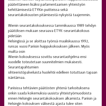
päätettäneen lisäksi parlamentaarisen yhteistyön
kehittämisestä ETYKin puitteissa sekä
seurantakokousten pitämisestä nykyistä taajemmin.
Wienin seurantakokouksessa tammikuussa 1989 tehdyn
päätöksen mukaan seuraava ETYK-seurantakokous
pidetään
Helsingissä ja se aloittaa työnsä maaliskuussa 1992,
runsas vuosi Pariisin huippukokouksen jälkeen. Myös
muilta osin
Wienin kokouksessa sovittu seurantaohjelma ensi
vuodelle toteutetaan suunnitelmien mukaisesti.
Seurantapahtumien
sihteeristöpalveluista huolehtii edelleen totuttuun tapaan
isäntämaa.
Pariisissa tehtävien päätösten yhtenä tarkoituksena
onkin saada kokemuksia uusista yhteistyömuodoista
ennen Helsingin seurantakokouksen alkamista. Pariisin ja
Helsingin kokouksen välisestä ajasta tulee siten