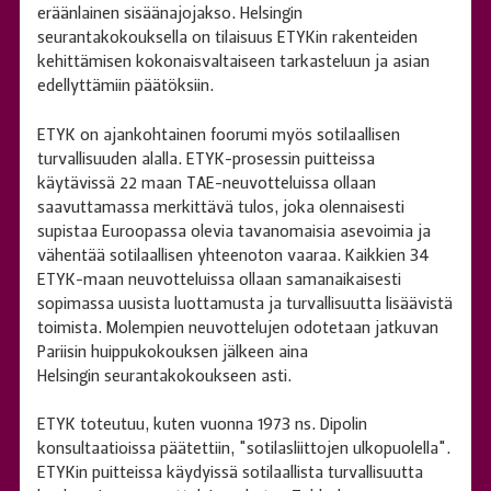
eräänlainen sisäänajojakso. Helsingin
seurantakokouksella on tilaisuus ETYKin rakenteiden
kehittämisen kokonaisvaltaiseen tarkasteluun ja asian
edellyttämiin päätöksiin.
ETYK on ajankohtainen foorumi myös sotilaallisen
turvallisuuden alalla. ETYK-prosessin puitteissa
käytävissä 22 maan TAE-neuvotteluissa ollaan
saavuttamassa merkittävä tulos, joka olennaisesti
supistaa Euroopassa olevia tavanomaisia asevoimia ja
vähentää sotilaallisen yhteenoton vaaraa. Kaikkien 34
ETYK-maan neuvotteluissa ollaan samanaikaisesti
sopimassa uusista luottamusta ja turvallisuutta lisäävistä
toimista. Molempien neuvottelujen odotetaan jatkuvan
Pariisin huippukokouksen jälkeen aina
Helsingin seurantakokoukseen asti.
ETYK toteutuu, kuten vuonna 1973 ns. Dipolin
konsultaatioissa päätettiin, "sotilasliittojen ulkopuolella".
ETYKin puitteissa käydyissä sotilaallista turvallisuutta