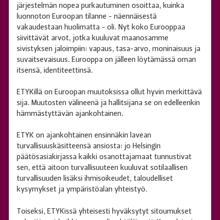
järjestelmän nopea purkautuminen osoittaa, kuinka
luonnoton Euroopan tilanne - näennäisestä
vakaudestaan huolimatta - oli. Nyt koko Eurooppaa
siivittävät arvot, jotka kuuluvat maanosamme
sivistyksen jaloimpiin: vapaus, tasa-arvo, moninaisuus ja
suvaitsevaisuus. Eurooppa on jälleen löytämässä oman
itsensä, identiteettinsä.
ETYKillä on Euroopan muutoksissa ollut hyvin merkittävä
sija. Muutosten välineenä ja hallitsijana se on edelleenkin
hämmästyttävän ajankohtainen.
ETYK on ajankohtainen ensinnäkin lavean
turvallisuuskäsitteensä ansiosta: jo Helsingin
päätösasiakirjassa kaikki osanottajamaat tunnustivat
sen, että aitoon turvallisuuteen kuuluvat sotilaallisen
turvallisuuden lisäksi ihmisoikeudet, taloudelliset
kysymykset ja ympäristöalan yhteistyö.
Toiseksi, ETYKissä yhteisesti hyväksytyt sitoumukset