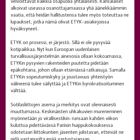
velvoittavat kaikkia osapuolia yhtäläisesti. Kansalaiset
alkoivat useassa osanottajamaassa yhä äänekkäämmin
vaatia, että heidän hallitustensa tulee myös toteuttaa ne
lupaukset, jotka nämä olivat ETYK-asiakirjoissa
hyväksyneet.
ETYK on prosessi, ei järjestö. Sillä ei ole pysyvää
kotipaikkaa. Nyt kun Euroopan uudenlaisen
turvallisuusjärjestelmän ainesosia ollaan kokoamassa,
ETYKin pysyvien rakenteiden puutetta pidetään
epäkohtana, johon ollaan etsimässä ratkaisuja. Samalla
ETYKin sopeutumiskyky ja joustavuus yhteistyön
välineenä tulee säilyttää ja ETYKin byrokratisoituminen
välttää.
Sotilasliittojen asema ja merkitys ovat olennaisesti
muuttumassa. Keskinäisten uhkakuvien mureneminen
myönnetään jo virallisestikin: runsaan kahden viikon
kuluttua pidettävässä Pariisin huippukokouksessa
odotetaan liittokuntien jäsenten julistavan, etteivät ne
pidä vastapuolta enää vastustajanaan.