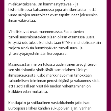
mielikuvituksena. On hämmästyttävää - ja
historiallisessa katsannossa jopa ainutkertaista - että
viime aikojen muutokset ovat tapahtuneet jokseenkin
ilman väkivaltaa.
Viholliskuvat ovat murenemassa. Rapautuvien
turvallisuusrakenteiden sijaan ollaan etsimässä uusia.
Erityisiä odotuksia kohdistetaan ETYKin mahdollisuuksiin
tarjota aineksia huomispäivän turvallisuus- ja
yhteistyöjärjestelmään Euroopassa.
Maanosastamme on tulossa uudenlainen arvoyhteisö:
sen yhteiskuntia yhdistävät samanlainen käsitys
ihmisoikeuksista, usko markkinavoimiin tehokkaan
taloudellisen toiminnan perustekijänä ja vakaumus siitä,
että sotilaallisen vastakkainolon vähentäminen on
kaikkien edun mukaista.
Kahtiajako ja sotilaallinen vastakkainolo jatkuivat
Euroopassa lähes kahden sukupolven ajan. Vanhan