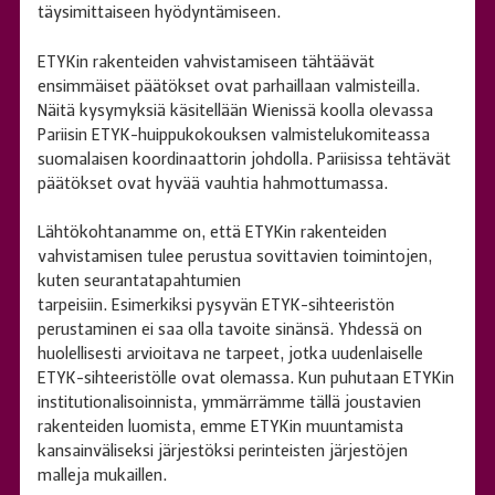
täysimittaiseen hyödyntämiseen.
ETYKin rakenteiden vahvistamiseen tähtäävät
ensimmäiset päätökset ovat parhaillaan valmisteilla.
Näitä kysymyksiä käsitellään Wienissä koolla olevassa
Pariisin ETYK-huippukokouksen valmistelukomiteassa
suomalaisen koordinaattorin johdolla. Pariisissa tehtävät
päätökset ovat hyvää vauhtia hahmottumassa.
Lähtökohtanamme on, että ETYKin rakenteiden
vahvistamisen tulee perustua sovittavien toimintojen,
kuten seurantatapahtumien
tarpeisiin. Esimerkiksi pysyvän ETYK-sihteeristön
perustaminen ei saa olla tavoite sinänsä. Yhdessä on
huolellisesti arvioitava ne tarpeet, jotka uudenlaiselle
ETYK-sihteeristölle ovat olemassa. Kun puhutaan ETYKin
institutionalisoinnista, ymmärrämme tällä joustavien
rakenteiden luomista, emme ETYKin muuntamista
kansainväliseksi järjestöksi perinteisten järjestöjen
malleja mukaillen.