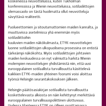
koskeneissa neuvotteluissa, kuten Tukholman
konferenssissa ja Wienin neuvotteluissa, sotilasliittojen
olemassaolo on tästä huolimatta ollut neuvotteluja
sävyttävä realiteetti.
Puolueettomien ja sitoutumattomien maiden kannalta, ja
muuttuvissa asetelmissa yhä enemmän myös
sotilasliittoihin
kuuluvien maiden näkökulmasta, ETYK-neuvottelujen
luonne sotilasliittojen ulkopuolisena prosessina on entistä
tärkeämpi näkökohta. Myös sotilasliittojen johtavien
maiden keskuudessa on nyt valmiutta harkita Wienin
molempien neuvottelujen yhdistämistä niin, että uusi
eurooppalainen sotilaallista turvallisuutta käsittelevä
kaikkien ETYK-maiden yhteinen foorumi voisi aloittaa
työnsä Helsingin seurantakokouksen jälkeen.
Helsingin päätösasiakirjan sotilaallista turvallisuutta
koskettelevasta alkiosta on näin kehittynyt merkittävä
eurooppalainen turvallisuuspoliittinen ulottuvuus.
Uudessa tilanteessa ETYK on jälleen osoittamassa