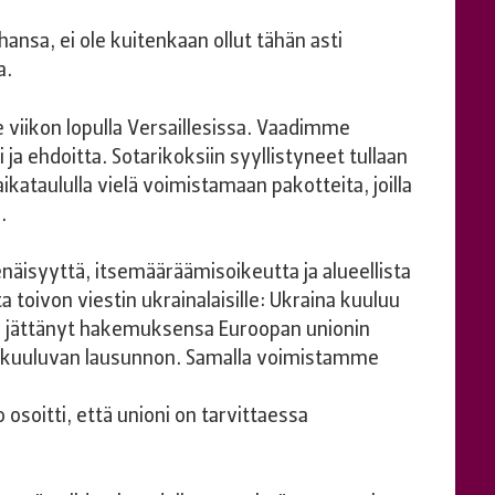
hansa, ei ole kuitenkaan ollut tähän asti
a.
 viikon lopulla Versaillesissa. Vaadimme
a ehdoitta. Sotarikoksiin syyllistyneet tullaan
ataululla vielä voimistamaan pakotteita, joilla
.
näisyyttä, itsemääräämisoikeutta ja alueellista
oivon viestin ukrainalaisille: Ukraina kuuluu
 jättänyt hakemuksensa Euroopan unionin
an kuuluvan lausunnon. Samalla voimistamme
osoitti, että unioni on tarvittaessa