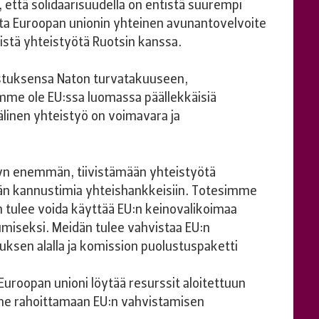
 että solidaarisuudella on entistä suurempi
otta Euroopan unionin yhteinen avunantovelvoite
istä yhteistyötä Ruotsin kanssa.
ustuksensa Naton turvatakuuseen,
mme ole EU:ssa luomassa päällekkäisiä
älinen yhteistyö on voimavara ja
n enemmän, tiivistämään yhteistyötä
ään kannustimia yhteishankkeisiin. Totesimme
 tulee voida käyttää EU:n keinovalikoimaa
iseksi. Meidän tulee vahvistaa EU:n
tuksen alalla ja komission puolustuspaketti
uroopan unioni löytää resurssit aloitettuun
mme rahoittamaan EU:n vahvistamisen