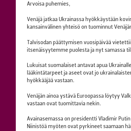
Arvoisa puhemies,
Venäjä jatkaa Ukrainassa hyökkäystään kovin 
kansainvälinen yhteisö on tuominnut Venäjän
Talvisodan päättymisen vuosipäivää vietetti
itsenäisyytemme puolesta ja nyt samassa til
Lukuisat suomalaiset antavat apua Ukrainall
lääkintätarpeet ja aseet ovat jo ukrainalais
hyökkääjää vastaan.
Venäjän ainoa ystävä Euroopassa löytyy Valk
vastaan ovat tuomittavia nekin.
Avainasemassa on presidentti Vladimir Putin. 
Niinistöä myöten ovat pyrkineet saamaan h