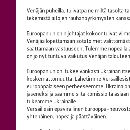
Venäjän puheilla, tulivatpa ne miltä tasolta ta
tekemistä aitojen rauhanpyrkimysten kanss
Euroopan unionin johtajat kokoontuivat viime
Venäjää lopettamaan sotatoimet välittömästi j
saattamaan vastuuseen. Tulemme nopealla aik
on jo nyt tuntuva vaikutus Venäjän talouteen
Euroopan unioni tukee vankasti Ukrainan itse
koskemattomuutta. Lähetimme Versaillesista t
eurooppalaiseen perheeseemme. Ukraina on
jäseneksi ja saamme siitä komissiolta asia
tukeamme Ukrainalle.
Versaillesin epävirallinen Eurooppa-neuvosto 
yhtenäinen, nopea ja päättäväinen.