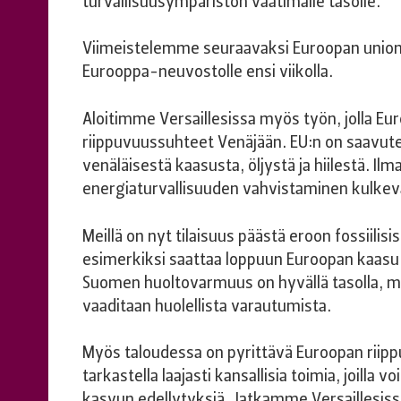
turvallisuusympäristön vaatimalle tasolle.
Viimeistelemme seuraavaksi Euroopan unioni
Eurooppa-neuvostolle ensi viikolla.
Aloitimme Versaillesissa myös työn, jolla Eu
riippuvuussuhteet Venäjään. EU:n on saavute
venäläisestä kaasusta, öljystä ja hiilestä. I
energiaturvallisuuden vahvistaminen kulkev
Meillä on nyt tilaisuus päästä eroon fossiili
esimerkiksi saattaa loppuun Euroopan kaasu
Suomen huoltovarmuus on hyvällä tasolla, mu
vaaditaan huolellista varautumista.
Myös taloudessa on pyrittävä Euroopan riip
tarkastella laajasti kansallisia toimia, joilla 
kasvun edellytyksiä. Jatkamme Versaillesiss