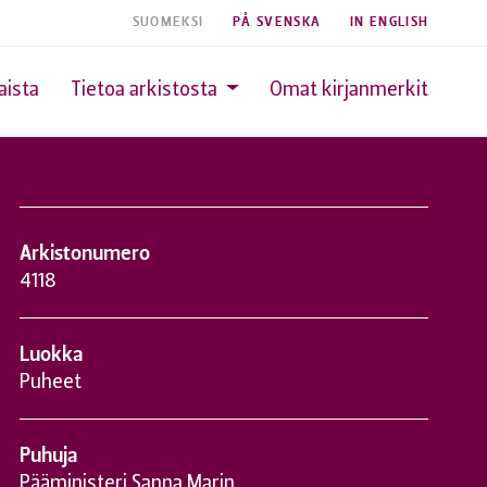
SUOMEKSI
PÅ SVENSKA
IN ENGLISH
aista
Tietoa arkistosta
Omat kirjanmerkit
Arkistonumero
4118
Luokka
Puheet
Puhuja
Pääministeri Sanna Marin