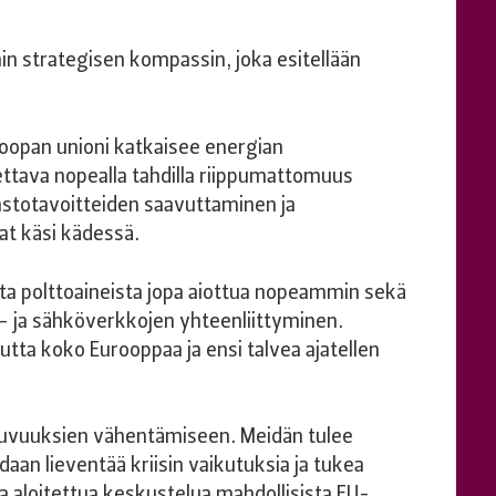
n strategisen kompassin, joka esitellään
roopan unioni katkaisee energian
ttava nopealla tahdilla riippumattomuus
lmastotavoitteiden saavuttaminen ja
at käsi kädessä.
sista polttoaineista jopa aiottua nopeammin sekä
- ja sähköverkkojen yhteenliittyminen.
tta koko Eurooppaa ja ensi talvea ajatellen
puvuuksien vähentämiseen. Meidän tulee
voidaan lieventää kriisin vaikutuksia ja tukea
a aloitettua keskustelua mahdollisista EU-