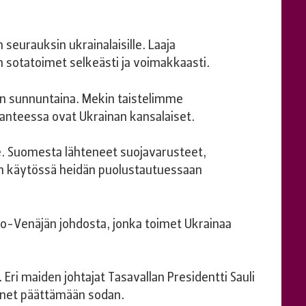
seurauksin ukrainalaisille. Laaja
 sotatoimet selkeästi ja voimakkaasti.
in sunnuntaina. Mekin taistelimme
anteessa ovat Ukrainan kansalaiset.
e. Suomesta lähteneet suojavarusteet,
ten käytössä heidän puolustautuessaan
o-Venäjän johdosta, jonka toimet Ukrainaa
Eri maiden johtajat Tasavallan Presidentti Sauli
änet päättämään sodan.