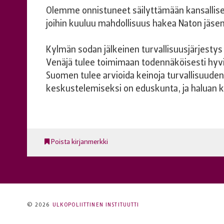
Olemme onnistuneet säilyttämään kansallise
joihin kuuluu mahdollisuus hakea Naton jäse
Kylmän sodan jälkeinen turvallisuusjärjest
Venäjä tulee toimimaan todennäköisesti hyv
Suomen tulee arvioida keinoja turvallisuuden
keskustelemiseksi on eduskunta, ja haluan k
Poista kirjanmerkki
© 2026
ULKOPOLIITTINEN INSTITUUTTI