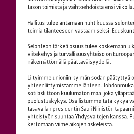
tason toimista ja vaihtoehdoista ensi viikolla.
Hallitus tulee antamaan huhtikuussa selonteon
toimia tilanteeseen vastaamiseksi. Eduskunt
Selonteon tärkeä osuus tulee koskemaan ulko
viitekehys ja turvallisuusyhteisö on Euroopan
näkemättömällä päättäväisyydellä.
Liityimme unioniin kylmän sodan päätyttyä osa
yhteenliittymistämme länteen. Johdonmukain
sotilasliittoon kuulumaton maa, joka ylläpitä
puolustuskykyä. Osallistumme tätä kykyä va
tasavallan presidentin Sauli Niinistön tapaami
yhteistyön suuntaa Yhdysvaltojen kanssa. Pu
kertomaan viime aikojen askeleista.