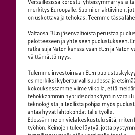
Versaillesissa korostui yhteisymmärrys siitä,
merkitys Euroopalle. Suomi on aktiivinen, j
on uskottava ja tehokas. Teemme tässä lähe
Valtaosa EU:n jäsenvaltioista perustaa puol
pelotteeseen ja yhteiseen puolustukseen. E
ratkaisuja Naton kanssa vaan EU:n ja Naton v
välttämättömyys.
Tulemme investoimaan EU:n puolustuskykyy
esimerkiksi kyberturvallisuudessa ja etsim
kokouksessamme viime viikolla, että meidän
tehokkaammin hybridisodankäyntiin varautum
teknologista ja teollista pohjaa myös puolus
antaa hyvät lähtökohdat tälle työlle.
Edessämme on vielä keskustelu siitä, miten E
työhön. Keinojen tulee löytyä, jotta pysty