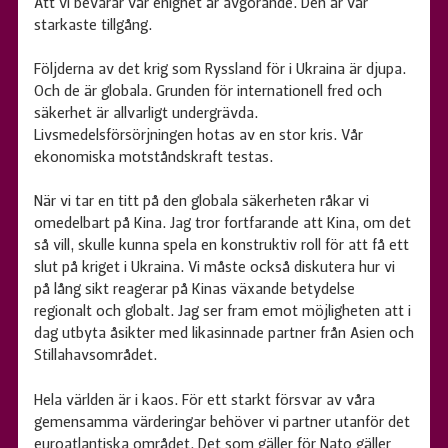
Att vi bevarar vår enighet är avgörande. Den är vår
starkaste tillgång.
Följderna av det krig som Ryssland för i Ukraina är djupa.
Och de är globala. Grunden för internationell fred och
säkerhet är allvarligt undergrävda.
Livsmedelsförsörjningen hotas av en stor kris. Vår
ekonomiska motståndskraft testas.
När vi tar en titt på den globala säkerheten råkar vi
omedelbart på Kina. Jag tror fortfarande att Kina, om det
så vill, skulle kunna spela en konstruktiv roll för att få ett
slut på kriget i Ukraina. Vi måste också diskutera hur vi
på lång sikt reagerar på Kinas växande betydelse
regionalt och globalt. Jag ser fram emot möjligheten att i
dag utbyta åsikter med likasinnade partner från Asien och
Stillahavsområdet.
Hela världen är i kaos. För ett starkt försvar av våra
gemensamma värderingar behöver vi partner utanför det
euroatlantiska området. Det som gäller för Nato gäller